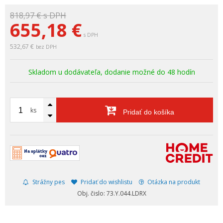
818,97 €
s DPH
655,18
€
s DPH
532,67 €
bez DPH
Skladom u dodávateľa, dodanie možné do 48 hodín
ks
Pridať do košíka
Strážny pes
Pridať do wishlistu
Otázka na produkt
Obj. čislo: 73.Y.044.LDRX