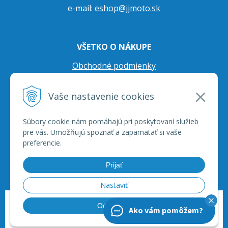
e-mail:
eshop@jjmoto.sk
VŠETKO O NÁKUPE
Obchodné podmienky
Ochrana osobných údajov
Vaše nastavenie cookies
Prepravné podmienky
Reklamačný poriadok
Súbory cookie nám pomáhajú pri poskytovaní služieb
pre vás. Umožňujú spoznať a zapamätať si vaše
preferencie.
Prijať
Nastaviť
© 2026 JJ Moto - skútre, štvorkolky, moto príslušenstvo, ich servis. •
tvorba
Odmietnuť
Ako vám pomôžem?
eshopu cez UNIobchod
,
webhosting
spoločnosti
WEBYGROUP