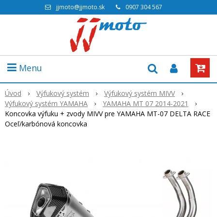
jjmoto@jjmoto.sk
0907 304 567
Menu
Úvod
Výfukový systém
Výfukový systém MIVV
Výfukový systém YAMAHA
YAMAHA MT 07 2014-2021
Koncovka výfuku + zvody MIVV pre YAMAHA MT-07 DELTA RACE
Oceľ/karbónová koncovka
Akcia
-20%