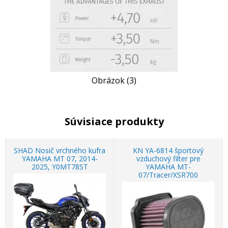
Obrázok (3)
Súvisiace produkty
SHAD Nosič vrchného kufra
KN YA-6814 športový
YAMAHA MT 07, 2014-
vzduchový filter pre
2025, Y0MT78ST
YAMAHA MT-
07/Tracer/XSR700