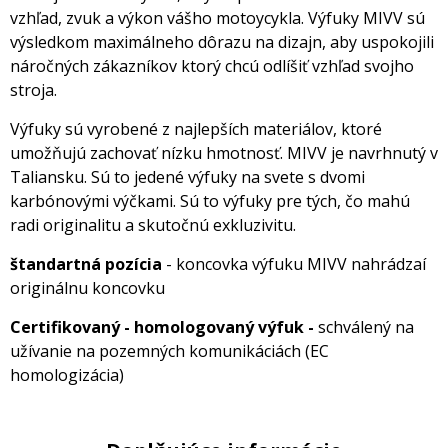
vzhľad, zvuk a výkon vášho motoycykla. Výfuky MIVV sú
výsledkom maximálneho dôrazu na dizajn, aby uspokojili
náročných zákazníkov ktorý chcú odlíšiť vzhľad svojho
stroja.
Výfuky sú vyrobené z najlepších materiálov, ktoré
umožňujú zachovať nízku hmotnosť. MIVV je navrhnutý v
Taliansku. Sú to jedené výfuky na svete s dvomi
karbónovými výčkami. Sú to výfuky pre tých, čo mahú
radi originalitu a skutočnú exkluzivitu.
štandartná pozícia
- koncovka výfuku MIVV nahrádzaí
originálnu koncovku
Certifikovaný - homologovaný výfuk -
schválený na
užívanie na pozemných komunikáciách (EC
homologizácia)