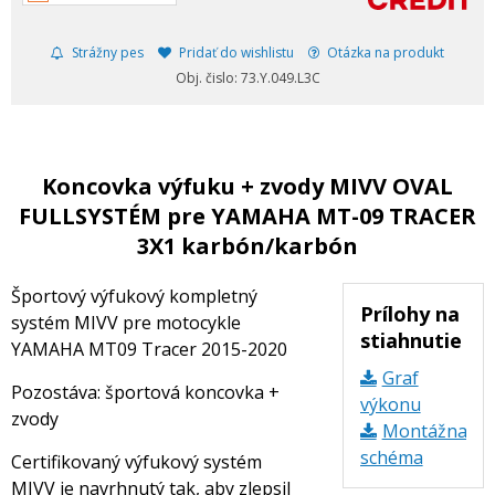
Strážny pes
Pridať do wishlistu
Otázka na produkt
Obj. čislo: 73.Y.049.L3C
Koncovka výfuku + zvody MIVV OVAL
FULLSYSTÉM pre YAMAHA MT-09 TRACER
3X1 karbón/karbón
Športový výfukový kompletný
Prílohy na
systém MIVV pre motocykle
stiahnutie
YAMAHA MT09 Tracer 2015-2020
Graf
Pozostáva: športová koncovka +
výkonu
zvody
Montážna
schéma
Certifikovaný výfukový systém
MIVV je navrhnutý tak, aby zlepsil