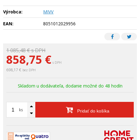
Výrobca:
MIVV
EAN:
8051012029956
1 085,48 €
s DPH
858,75
€
s DPH
698,17 €
bez DPH
Skladom u dodávateľa, dodanie možné do 48 hodín
ks
Pridať do košíka