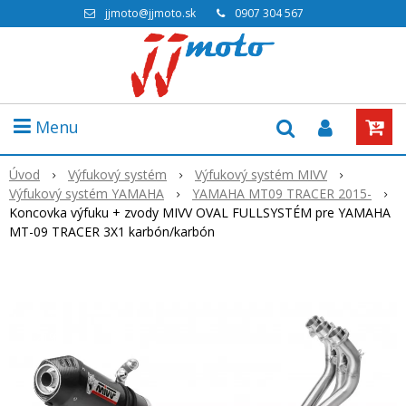
jjmoto@jjmoto.sk
0907 304 567
Menu
Úvod
Výfukový systém
Výfukový systém MIVV
Výfukový systém YAMAHA
YAMAHA MT09 TRACER 2015-
Koncovka výfuku + zvody MIVV OVAL FULLSYSTÉM pre YAMAHA
MT-09 TRACER 3X1 karbón/karbón
Akcia
-21%