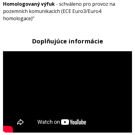
Homologovaný výfuk
- schváleno pro provoz na
pozemních komunikacích (ECE Euro3/Euro4
homologace)"
Doplňujúce informácie