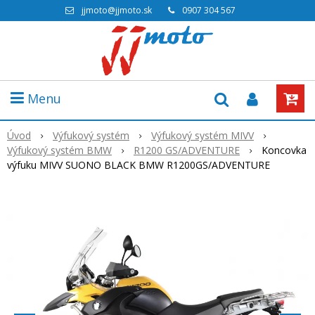
jjmoto@jjmoto.sk
0907 304 567
Menu
Úvod
Výfukový systém
Výfukový systém MIVV
Výfukový systém BMW
R1200 GS/ADVENTURE
Koncovka
výfuku MIVV SUONO BLACK BMW R1200GS/ADVENTURE
Akcia
-20%