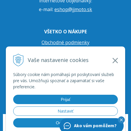
internetové objednávky:
e-mail:
eshop@jjmoto.sk
VŠETKO O NÁKUPE
Obchodné podmienky
Ochrana osobných údajov
Vaše nastavenie cookies
Prepravné podmienky
Reklamačný poriadok
Súbory cookie nám pomáhajú pri poskytovaní služieb
pre vás. Umožňujú spoznať a zapamätať si vaše
preferencie.
Prijať
Nastaviť
© 2026 JJ Moto - skútre, štvorkolky, moto príslušenstvo, ich servis. •
tvorba
Odmietnuť
Ako vám pomôžem?
eshopu cez UNIobchod
,
webhosting
spoločnosti
WEBYGROUP