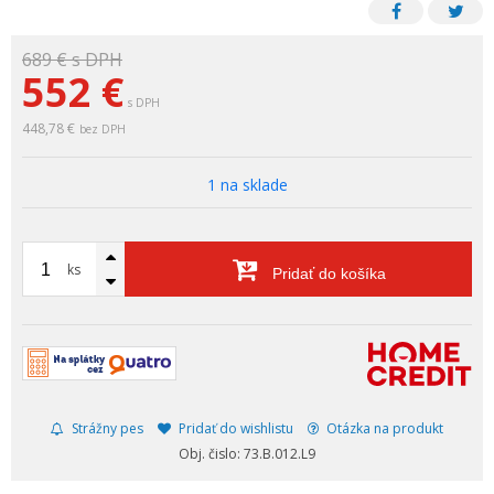
689 €
s DPH
552
€
s DPH
448,78 €
bez DPH
1 na sklade
ks
Pridať do košíka
Strážny pes
Pridať do wishlistu
Otázka na produkt
Obj. čislo: 73.B.012.L9