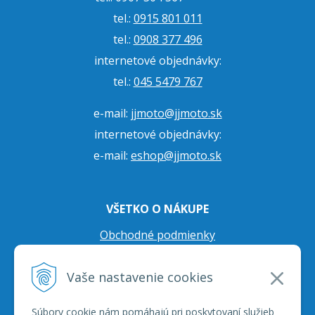
tel.:
0915 801 011
tel.:
0908 377 496
internetové objednávky:
tel.:
045 5479 767
e-mail:
jjmoto@jjmoto.sk
internetové objednávky:
e-mail:
eshop@jjmoto.sk
VŠETKO O NÁKUPE
Obchodné podmienky
Ochrana osobných údajov
Vaše nastavenie cookies
Prepravné podmienky
Reklamačný poriadok
Súbory cookie nám pomáhajú pri poskytovaní služieb