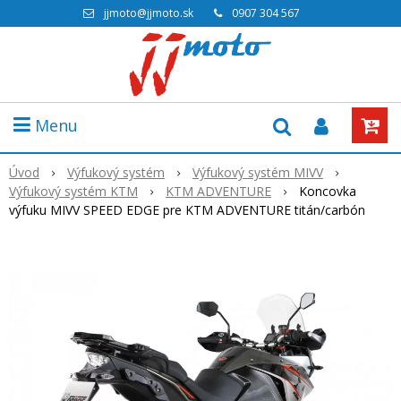
jjmoto@jjmoto.sk
0907 304 567
Menu
Úvod
Výfukový systém
Výfukový systém MIVV
Výfukový systém KTM
KTM ADVENTURE
Koncovka
výfuku MIVV SPEED EDGE pre KTM ADVENTURE titán/carbón
Akcia
-20%