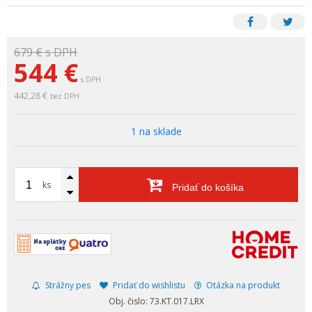
679 €
s DPH
544
€
s DPH
442,28 €
bez DPH
1 na sklade
ks
Pridať do košíka
Strážny pes
Pridať do wishlistu
Otázka na produkt
Obj. čislo: 73.KT.017.LRX