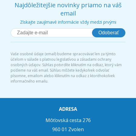
Najdôležitejšie novinky priamo na váš
email
Získajte zaujímavé informácie vždy medzi prvými
Odoberať
Vaše osobné údaje (email) budeme spracovávať len za týmto
účelom v súlade s platnou legislatívou a zásadami ochrany
osobných údajov. Súhlas potvrdíte kliknutím na odkaz, ktorý vám
pošleme na váš email. Súhlas môžete kedykoľvek odvolať
písomne, emailom alebo kliknutím na odkaz z ktoréhokoľvek
informačného emailu.
ADRESA
Môťovská cesta 276
960 01 Zvolen