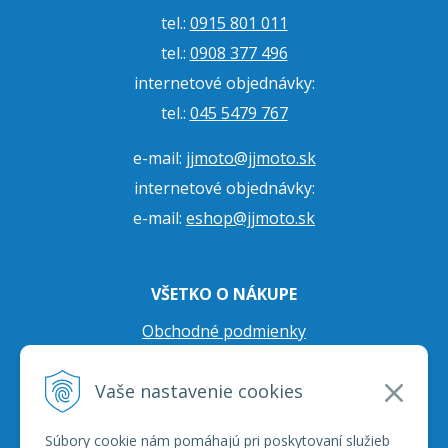
tel.:
0915 801 011
tel.:
0908 377 496
internetové objednávky:
tel.:
045 5479 767
e-mail:
jjmoto@jjmoto.sk
internetové objednávky:
e-mail:
eshop@jjmoto.sk
VŠETKO O NÁKUPE
Obchodné podmienky
Ochrana osobných údajov
Vaše nastavenie cookies
Prepravné podmienky
Reklamačný poriadok
Súbory cookie nám pomáhajú pri poskytovaní služieb