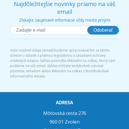
Najdôležitejšie novinky priamo na váš
email
Získajte zaujímavé informácie vždy medzi prvými
Odoberať
Vaše osobné údaje (email) budeme spracovávať len za týmto
účelom v súlade s platnou legislatívou a zásadami ochrany
osobných údajov. Súhlas potvrdíte kliknutím na odkaz, ktorý vám
pošleme na váš email. Súhlas môžete kedykoľvek odvolať
písomne, emailom alebo kliknutím na odkaz z ktoréhokoľvek
informačného emailu.
ADRESA
Môťovská cesta 276
960 01 Zvolen