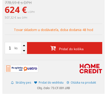
778,59 €
s DPH
624
€
s DPH
507,32 €
bez DPH
Tovar skladom u dodávateľa, doba dodania 48 hod
ks
Pridať do košíka
Strážny pes
Pridať do wishlistu
Otázka na produkt
Obj. čislo: 73.CF.001.LRB