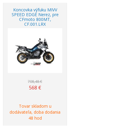
Koncovka výfuku MIVV
SPEED EDGE Nerez, pre
CFmoto 800MT,
CF.001.LRX
Akcia
-20%
708,48 €
568
€
Tovar skladom u
dodávateľa, doba dodania
48 hod