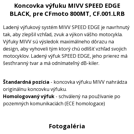
Koncovka výfuku MIVV SPEED EDGE
BLACK, pre CFmoto 800MT, CF.001.LRB
Ladený výfukový systém MIVV SPEED EDGE je navrhnutý
tak, aby zlepšil vzhľad, zvuk a výkon vášho motocykla.
Výfuky MIVV sú výsledok maximálneho dôrazu na
design, aby vyhoveli tým ktorý chú odlíšiť vzhľad svojich
motocyklov. Ladený výfuk SPEED EDGE, jeho prierez má
šesťhranný tvar a má odnímateľný dB-kiler.
Štandardná pozícia
- koncovka výfuku MIVV nahrádza
originálnu koncovku výfuku.
Homologovaný výfuk
- schválený na používanie po
pozemných komunikaciách (ECE homologace)
Fotogaléria