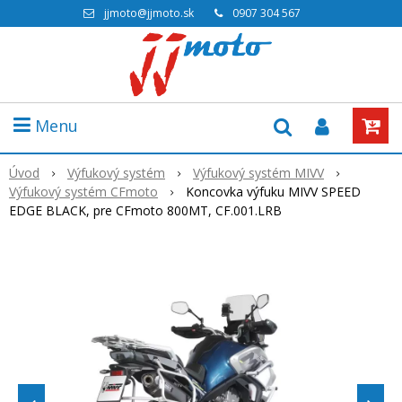
jjmoto@jjmoto.sk
0907 304 567
Menu
Úvod
Výfukový systém
Výfukový systém MIVV
Výfukový systém CFmoto
Koncovka výfuku MIVV SPEED
EDGE BLACK, pre CFmoto 800MT, CF.001.LRB
Akcia
-20%