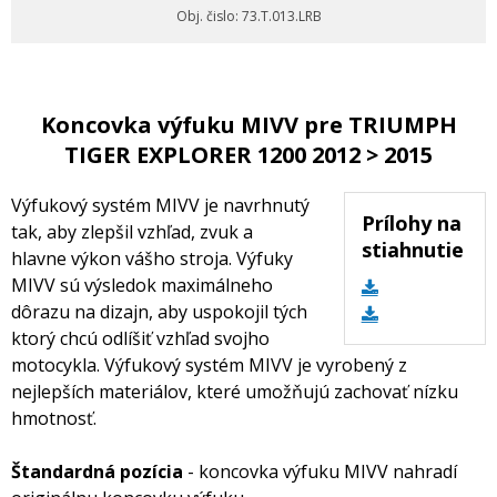
Obj. čislo: 73.T.013.LRB
Koncovka výfuku MIVV pre TRIUMPH
TIGER EXPLORER 1200 2012 > 2015
Výfukový systém MIVV je navrhnutý
Prílohy na
tak, aby zlepšil vzhľad, zvuk a
stiahnutie
hlavne výkon vášho stroja. Výfuky
MIVV sú výsledok maximálneho
dôrazu na dizajn, aby uspokojil tých
ktorý chcú odlíšiť vzhľad svojho
motocykla. Výfukový systém MIVV je vyrobený z
nejlepších materiálov, které umožňujú zachovať nízku
hmotnosť.
Štandardná pozícia
- koncovka výfuku MIVV nahradí