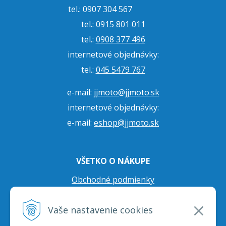
tel.: 0907 304 567
tel.:
0915 801 011
tel.:
0908 377 496
internetové objednávky:
tel.:
045 5479 767
e-mail:
jjmoto@jjmoto.sk
internetové objednávky:
e-mail:
eshop@jjmoto.sk
VŠETKO O NÁKUPE
Obchodné podmienky
Ochrana osobných údajov
Vaše nastavenie cookies
Prepravné podmienky
Reklamačný poriadok