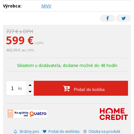
Výrobca:
MIVV
727 €
s DPH
599
€
s DPH
486,99 €
bez DPH
Skladom u dodávateľa, dodanie možné do 48 hodín
ks
Pridať do košíka
Strážny pes
Pridať do wishlistu
Otázka na produkt