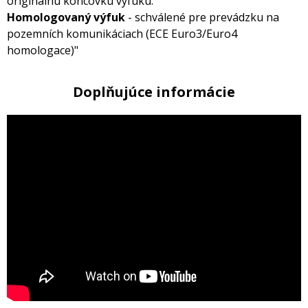
originálnu koncovku výfuku.
Homologovaný výfuk
- schválené pre prevádzku na
pozemních komunikáciach (ECE Euro3/Euro4
homologace)"
Doplňujúce informácie