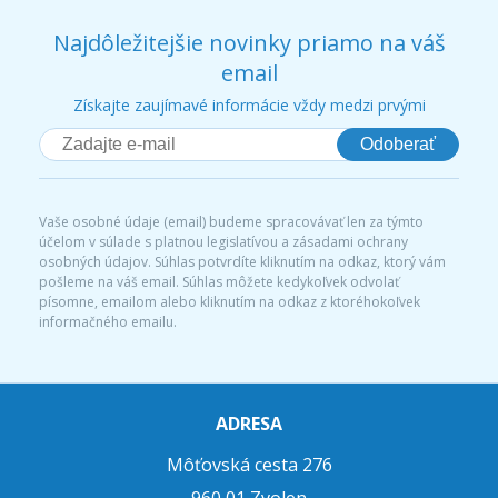
Najdôležitejšie novinky priamo na váš
email
Získajte zaujímavé informácie vždy medzi prvými
Odoberať
Vaše osobné údaje (email) budeme spracovávať len za týmto
účelom v súlade s platnou legislatívou a zásadami ochrany
osobných údajov. Súhlas potvrdíte kliknutím na odkaz, ktorý vám
pošleme na váš email. Súhlas môžete kedykoľvek odvolať
písomne, emailom alebo kliknutím na odkaz z ktoréhokoľvek
informačného emailu.
ADRESA
Môťovská cesta 276
960 01 Zvolen