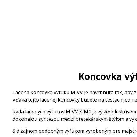
Koncovka vý
Ladená koncovka výfuku MIVV je navrhnutá tak, aby zlep
Vďaka tejto ladenej koncovky budete na cestách jedine
Rada ladených výfukov MIVV X-M1 je výsledok skúseno
dokonalou syntézou medzi pretekárskym štýlom a vý
S dizajnom podobným výfukom vyrobeným pre majstrov