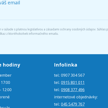
váš email
v súlade s platnou legislatívou a zásadami ochrany osobných údajov. Súhlas po
dkaz z ktoréhokoľvek informačného emailu.
e hodiny
Infolinka
tember
tel.: 0907 304 567
- 17:00
tel.:
0915 801 011
- 12:00
tel.:
0908 377 496
orené
internetové objednávky:
tel.:
045 5479 767
ebruár