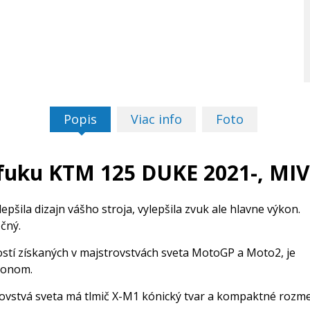
Popis
Viac info
Foto
fuku KTM 125 DUKE 2021-, MIV
šila dizajn vášho stroja, vylepšila zvuk ale hlavne výkon.
čný.
stí získaných v majstrovstvách sveta MotoGP a Moto2, je
konom.
stvá sveta má tlmič X-M1 kónický tvar a kompaktné rozme