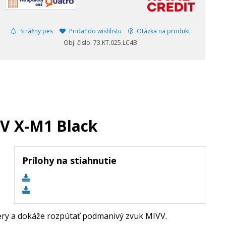
Strážny pes
Pridať do wishlistu
Otázka na produkt
Obj. čislo: 73.KT.025.LC4B
V X-M1 Black
Prílohy na stiahnutie
ry a dokáže rozpútať podmanivý zvuk MIVV.