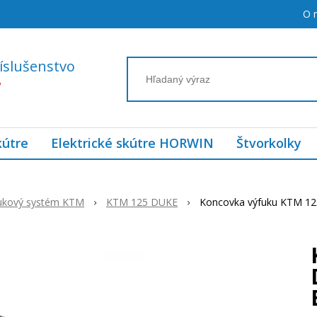
O 
íslušenstvo
7
kútre
Elektrické skútre HORWIN
Štvorkolky
ukový systém KTM
KTM 125 DUKE
Koncovka výfuku KTM 12