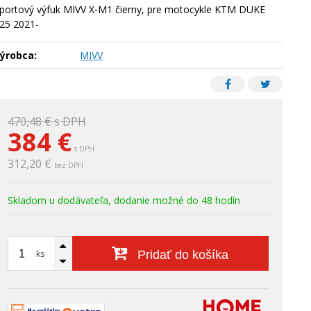
portový výfuk MIVV X-M1 čierny, pre motocykle KTM DUKE
25 2021-
ýrobca:
MIVV
470,48 €
s DPH
384
€
s DPH
312,20 €
bez DPH
Skladom u dodávateľa, dodanie možné do 48 hodín
ks
Pridať do košíka