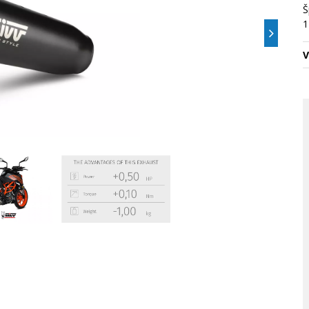
Š
1
V