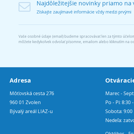
Najdôležitejšie novinky priamo na 
Získajte zaujímavé informácie vždy medzi prvými
Vaše osobné údaje (email) budeme spracovávať len za týmto účelom 
môžete kedykoľvek odvolať písomne, emailom alebo kliknutím na o
Adresa
Otváraci
Môťovská cesta 276
Marec - Sep
960 01 Zvolen
Po - Pi: 8:30 
Bývalý areál LIAZ-u
Sobota: 9:00 
Nedeľa: zatv
Október - F