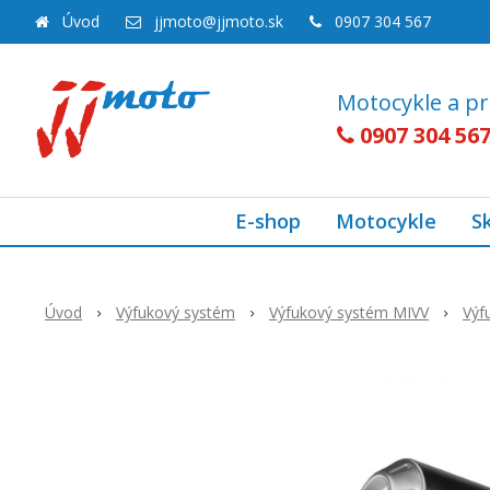
Úvod
jjmoto@jjmoto.sk
0907 304 567
Motocykle a pr
0907 304 56
E-shop
Motocykle
S
Úvod
Výfukový systém
Výfukový systém MIVV
Výf
Akcia
-18%