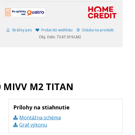
Strážny pes
Pridať do wishlistu
Otázka na produkt
Obj. čislo: 73.KT.019.LM2
0 MIVV M2 TITAN
Prílohy na stiahnutie
Montážna schéma
Graf výkonu