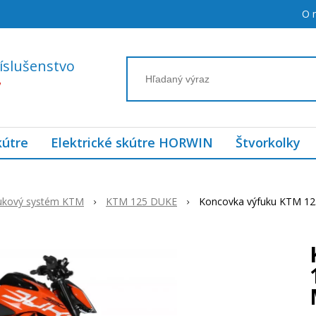
O 
íslušenstvo
7
kútre
Elektrické skútre HORWIN
Štvorkolky
ukový systém KTM
KTM 125 DUKE
Koncovka výfuku KTM 1