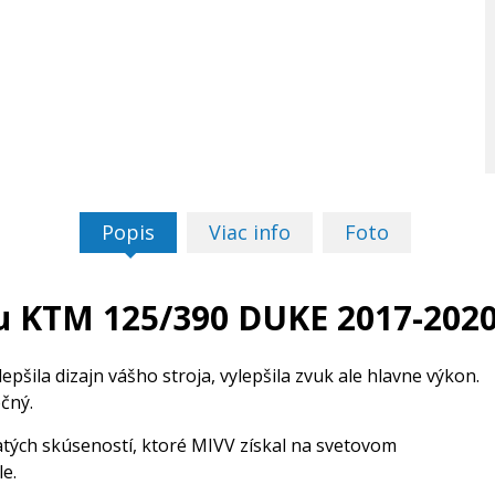
Popis
Viac info
Foto
u KTM 125/390 DUKE 2017-202
šila dizajn vášho stroja, vylepšila zvuk ale hlavne výkon.
čný.
ých skúseností, ktoré MIVV získal na svetovom
e.