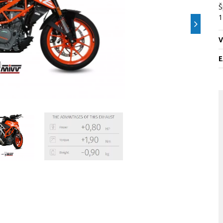
Š
1
V
E