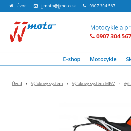
Úvod
jjmoto@jjmoto.sk
0907 304 567
Motocykle a pr
0907 304 56
E-shop
Motocykle
S
Úvod
Výfukový systém
Výfukový systém MIVV
Výf
Akcia
-23%