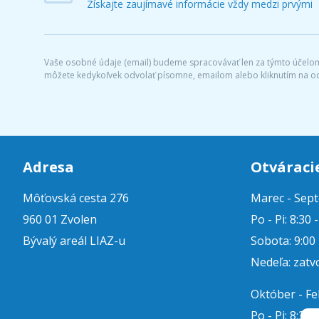
Získajte zaujímavé informácie vždy medzi prvými
Vaše osobné údaje (email) budeme spracovávať len za týmto účelom 
môžete kedykoľvek odvolať písomne, emailom alebo kliknutím na o
Adresa
Otváraci
Môťovská cesta 276
Marec - Sep
960 01 Zvolen
Po - Pi: 8:30 
Bývalý areál LIAZ-u
Sobota: 9:00 
Nedeľa: zatv
Október - F
Po - Pi: 8:30 