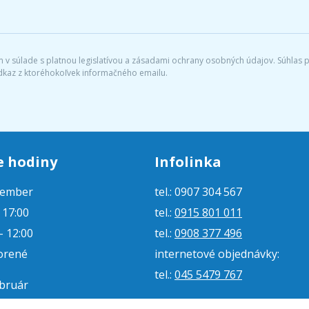
v súlade s platnou legislatívou a zásadami ochrany osobných údajov. Súhlas po
dkaz z ktoréhokoľvek informačného emailu.
e hodiny
Infolinka
tember
tel.: 0907 304 567
- 17:00
tel.:
0915 801 011
- 12:00
tel.:
0908 377 496
orené
internetové objednávky:
tel.:
045 5479 767
ebruár
- 16:00
e-mail:
jjmoto@jjmoto.sk