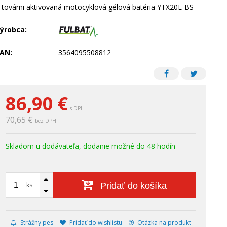
 továrni aktivovaná motocyklová gélová batéria YTX20L-BS
ýrobca:
AN:
3564095508812
86,90
€
s DPH
70,65 €
bez DPH
Skladom u dodávateľa, dodanie možné do 48 hodín
ks
Pridať do košíka
Strážny pes
Pridať do wishlistu
Otázka na produkt