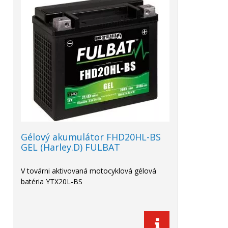
Gélový akumulátor FHD20HL-BS
GEL (Harley.D) FULBAT
V továrni aktivovaná motocyklová gélová
batéria YTX20L-BS