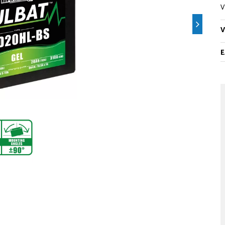
V
V
E