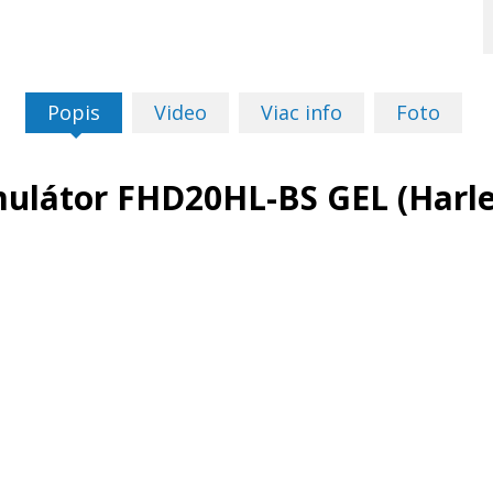
Popis
Video
Viac info
Foto
ulátor FHD20HL-BS GEL (Harl