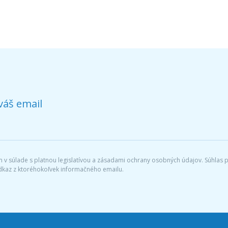
váš email
v súlade s platnou legislatívou a zásadami ochrany osobných údajov. Súhlas po
dkaz z ktoréhokoľvek informačného emailu.