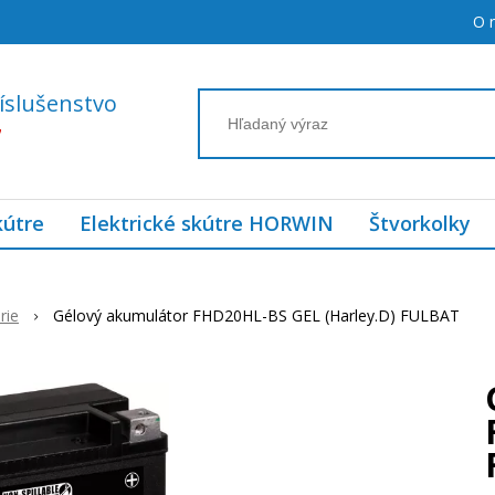
O 
íslušenstvo
7
kútre
Elektrické skútre HORWIN
Štvorkolky
rie
Gélový akumulátor FHD20HL-BS GEL (Harley.D) FULBAT