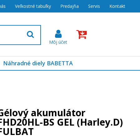
nás
Veľkostné tabuľky
Predajňa
Servis
Kontakt
Náhradné diely BABETTA
Gélový akumulátor
FHD20HL-BS GEL (Harley.D)
FULBAT