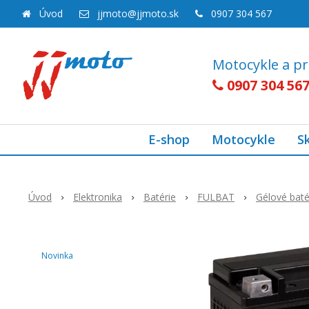
Úvod
jjmoto@jjmoto.sk
0907 304 567
Motocykle a pr
0907 304 56
E-shop
Motocykle
S
Úvod
Elektronika
Batérie
FULBAT
Gélové baté
Novinka