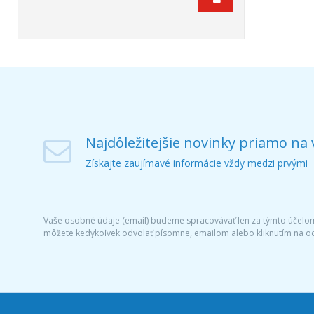
Najdôležitejšie novinky priamo na 
Získajte zaujímavé informácie vždy medzi prvými
Vaše osobné údaje (email) budeme spracovávať len za týmto účelom 
môžete kedykoľvek odvolať písomne, emailom alebo kliknutím na o