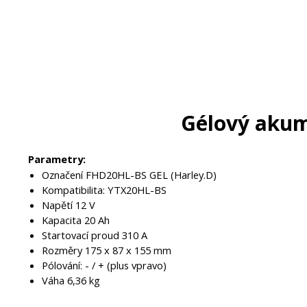
Gélový akum
Parametry:
Označení FHD20HL-BS GEL (Harley.D)
Kompatibilita: YTX20HL-BS
Napětí 12 V
Kapacita 20 Ah
Startovací proud 310 A
Rozměry 175 x 87 x 155 mm
Pólování: - / + (plus vpravo)
Váha 6,36 kg