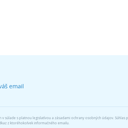
váš email
v súlade s platnou legislatívou a zásadami ochrany osobných údajov. Súhlas po
dkaz z ktoréhokoľvek informačného emailu.