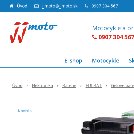
Úvod
jjmoto@jjmoto.sk
0907 304 567
Motocykle a pr
0907 304 56
E-shop
Motocykle
S
Úvod
Elektronika
Batérie
FULBAT
Gélové baté
Novinka