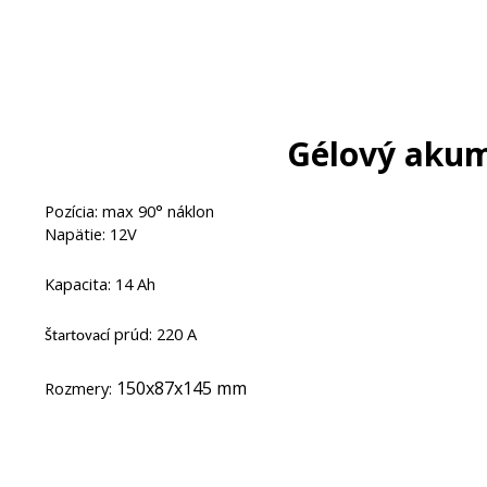
Gélový akum
Pozícia: max 90° náklon
Napätie: 12V
Kapacita: 14 Ah
í prúd: 220 A
Štartovac
150x87x145 mm
Rozmery: