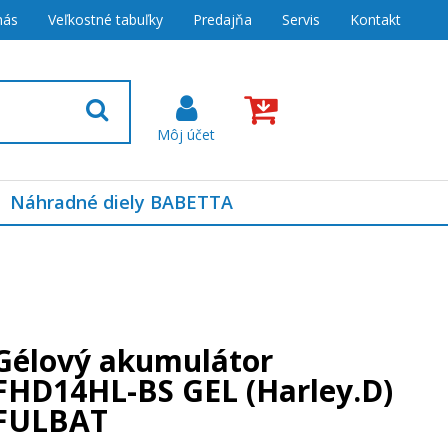
nás
Veľkostné tabuľky
Predajňa
Servis
Kontakt
Náhradné diely BABETTA
Gélový akumulátor
FHD14HL-BS GEL (Harley.D)
FULBAT