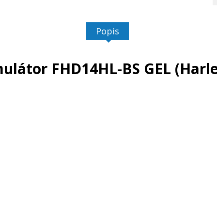
Popis
ulátor FHD14HL-BS GEL (Harl