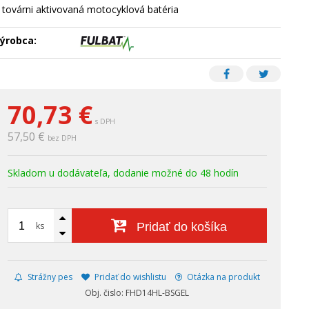
 továrni aktivovaná motocyklová batéria
ýrobca:
70,73
€
s DPH
57,50 €
bez DPH
Skladom u dodávateľa, dodanie možné do 48 hodín
ks
Pridať do košíka
Strážny pes
Pridať do wishlistu
Otázka na produkt
Obj. čislo: FHD14HL-BSGEL