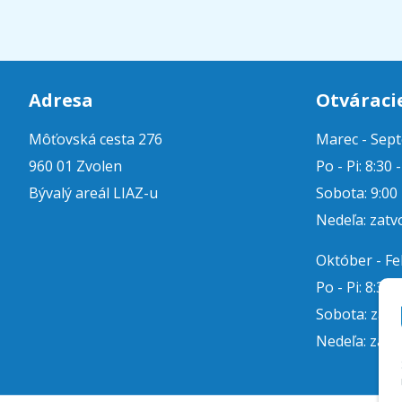
Adresa
Otváraci
Môťovská cesta 276
Marec - Sep
960 01 Zvolen
Po - Pi: 8:30 
Bývalý areál LIAZ-u
Sobota: 9:00 
Nedeľa: zatv
Október - F
Po - Pi: 8:30 
Sobota: zat
Nedeľa: zatv