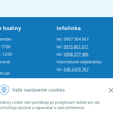
e hodiny
Infolinka
tember
tel.: 0907 304 567
- 17:00
tel.:
0915 801 011
- 12:00
tel.:
0908 377 496
orené
internetové objednávky:
tel.:
045 5479 767
ebruár
- 16:00
e-mail:
jjmoto@jjmoto.sk
vorené
internetové objednávky:
Vaše nastavenie cookies
orené
e-mail:
eshop@jjmoto.sk
Súbory cookie nám pomáhajú pri poskytovaní služieb pre vás.
Umožňujú spoznať a zapamätať si vaše preferencie.