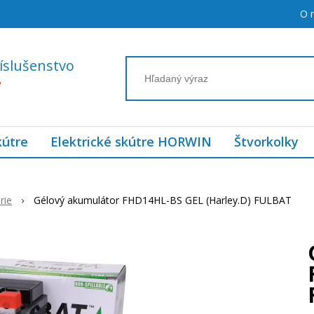
O 
íslušenstvo
7
kútre
Elektrické skútre HORWIN
Štvorkolky
rie
Gélový akumulátor FHD14HL-BS GEL (Harley.D) FULBAT