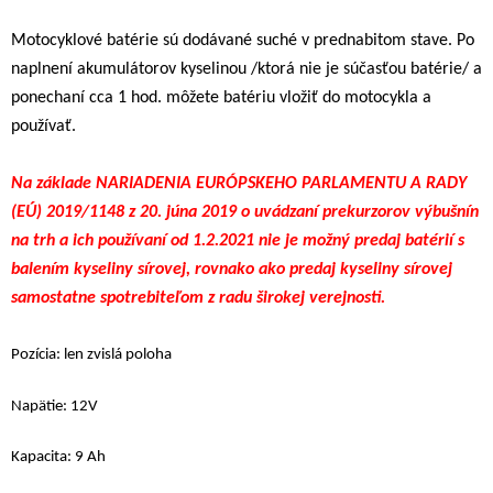
Motocyklové batérie sú dodávané suché v prednabitom stave. Po
naplnení akumulátorov kyselinou /ktorá nie je súčasťou batérie/ a
ponechaní cca 1 hod. môžete batériu vložiť do motocykla a
používať.
Na základe NARIADENIA EURÓPSKEHO PARLAMENTU A RADY
(EÚ) 2019/1148 z 20. júna 2019 o uvádzaní prekurzorov výbušnín
na trh a ich používaní od 1.2.2021 nie je možný predaj batérií s
balením kyseliny sírovej, rovnako ako predaj kyseliny sírovej
samostatne spotrebiteľom z radu širokej verejnosti.
Poz
í
cia: len zvislá poloha
Nap
ä
tie: 12V
Kapacita: 9 Ah