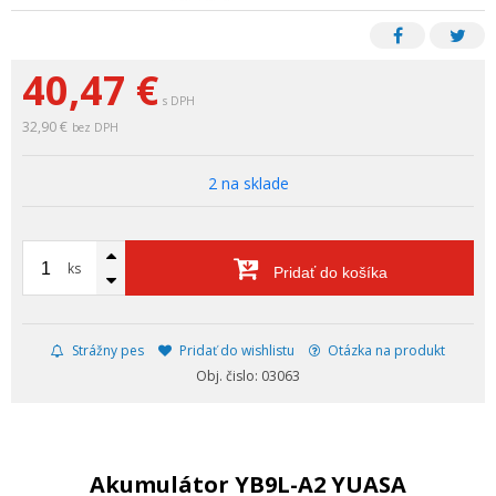
40,47
€
s DPH
32,90 €
bez DPH
2 na sklade
ks
Pridať do košíka
Strážny pes
Pridať do wishlistu
Otázka na produkt
Obj. čislo: 03063
Akumulátor YB9L-A2 YUASA