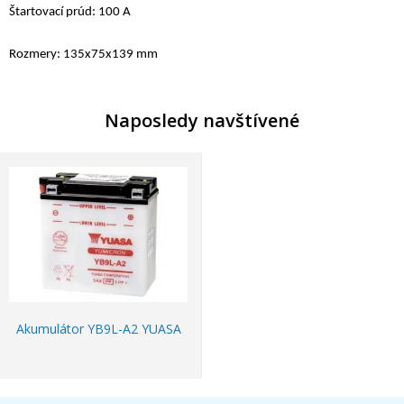
Štartovac
í
pr
ú
d: 100 A
Rozmery: 135x75x139
mm
Naposledy navštívené
Akumulátor YB9L-A2 YUASA