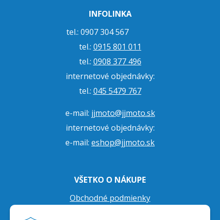
INFOLINKA
tel.: 0907 304 567
tel.:
0915 801 011
tel.:
0908 377 496
internetové objednávky:
tel.:
045 5479 767
e-mail:
jjmoto@jjmoto.sk
internetové objednávky:
e-mail:
eshop@jjmoto.sk
VŠETKO O NÁKUPE
Obchodné podmienky
Ochrana osobných údajov