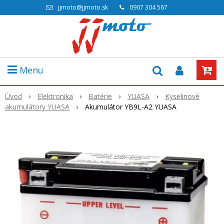
jjmoto@jjmoto.sk
0907 304 567
Menu
Úvod
Elektronika
Batérie
YUASA
Kyselinové
akumulátory YUASA
Akumulátor YB9L-A2 YUASA