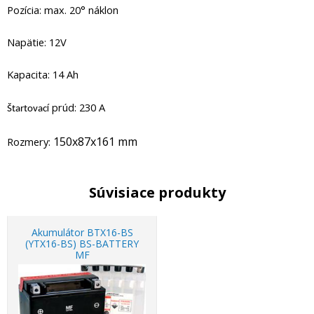
Pozícia: max. 20° náklon
Napätie: 12V
Kapacita: 14 Ah
í prúd: 230 A
Štartovac
150x87x161 mm
Rozmery:
Súvisiace produkty
Akumulátor BTX16-BS
(YTX16-BS) BS-BATTERY
MF