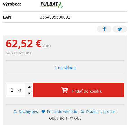
Výrobca:
EAN:
3564095506092
62,52
€
s DPH
50,83 €
bez DPH
1 na sklade
ks
Pridať do košíka
Strážny pes
Pridať do wishlistu
Otázka na produkt
Obj. čislo: FTX16-BS