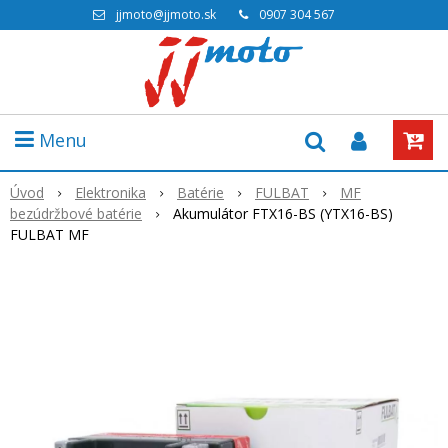
jjmoto@jjmoto.sk
0907 304 567
Menu
Úvod
Elektronika
Batérie
FULBAT
MF
bezúdržbové batérie
Akumulátor FTX16-BS (YTX16-BS)
FULBAT MF