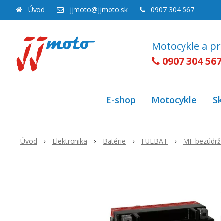
Úvod
jjmoto@jjmoto.sk
0907 304 567
Motocykle a pr
0907 304 56
E-shop
Motocykle
S
Úvod
Elektronika
Batérie
FULBAT
MF bezúdrž