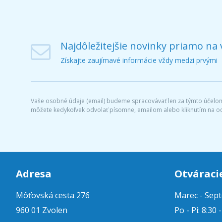
Najdôležitejšie novinky priamo na 
Získajte zaujímavé informácie vždy medzi prvými
Vaše osobné údaje (email) budeme spracovávať len za týmto účelom 
môžete kedykoľvek odvolať písomne, emailom alebo kliknutím na o
Adresa
Otváraci
Môťovská cesta 276
Marec - Sep
960 01 Zvolen
Po - Pi: 8:30 