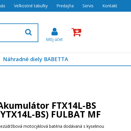
nás
Veľkostné tabuľky
Predajňa
Servis
Kontakt
Náhradné diely BABETTA
Akumulátor FTX14L-BS
(YTX14L-BS) FULBAT MF
ezúdržbová motocyklová batéria dodávaná s kyselinou