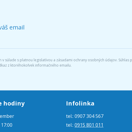
váš email
v súlade s platnou legislatívou a zásadami ochrany osobných údajov. Súhlas po
dkaz z ktoréhokoľvek informačného emailu.
e hodiny
Infolinka
tember
tel.: 0907 304 567
- 17:00
tel.:
0915 801 011