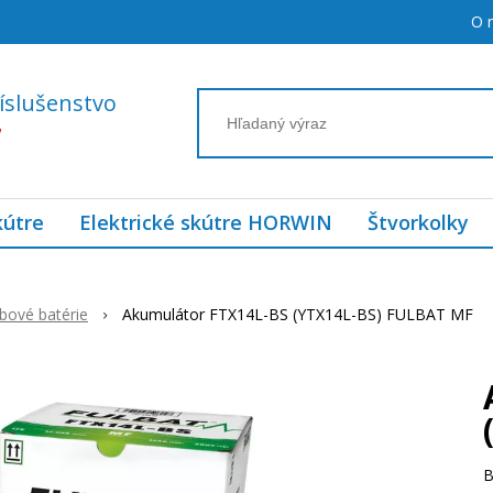
O 
íslušenstvo
7
kútre
Elektrické skútre HORWIN
Štvorkolky
bové batérie
Akumulátor FTX14L-BS (YTX14L-BS) FULBAT MF
B