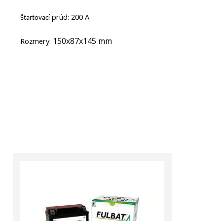
í prúd: 200 A
Štartovac
150x87x145 mm
Rozmery: