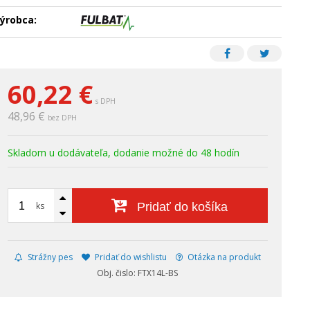
ýrobca:
60,22
€
s DPH
48,96 €
bez DPH
Skladom u dodávateľa, dodanie možné do 48 hodín
ks
Pridať do košíka
Strážny pes
Pridať do wishlistu
Otázka na produkt
Obj. čislo: FTX14L-BS