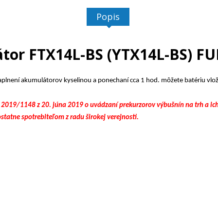
Popis
tor FTX14L-BS (YTX14L-BS) F
lnení akumulátorov kyselinou a ponechaní cca 1 hod. môžete batériu vlož
1148 z 20. júna 2019 o uvádzaní prekurzorov výbušnín na trh a ich po
statne spotrebiteľom z radu širokej verejnosti.