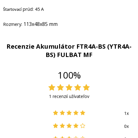
í prúd: 45 A
Štartovac
113x48x85 mm
Rozmery:
Recenzie Akumulátor FTR4A-BS (YTR4A-
BS) FULBAT MF
100%
1 recenzií užívateľov
1x
0x