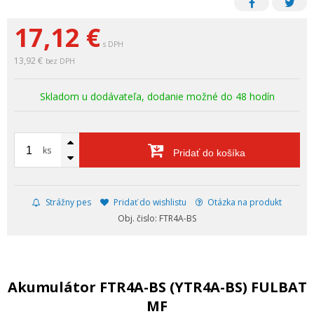
17,12
€
s DPH
13,92 €
bez DPH
Skladom u dodávateľa, dodanie možné do 48 hodín
ks
Pridať do košíka
Strážny pes
Pridať do wishlistu
Otázka na produkt
Obj. čislo: FTR4A-BS
Akumulátor FTR4A-BS (YTR4A-BS) FULBAT
MF