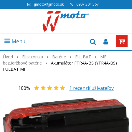
jjmoto@jjmoto.sk
0907 304 567
Menu
Úvod
Elektronika
Batérie
FULBAT
MF
bezúdržbové batérie
Akumulátor FTR4A-BS (YTR4A-BS)
FULBAT MF
100%
1
recenzií užívateľov