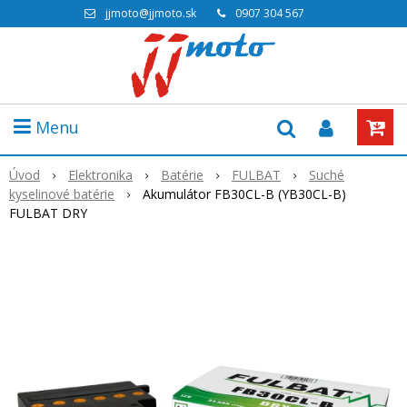
jjmoto@jjmoto.sk
0907 304 567
Menu
Úvod
Elektronika
Batérie
FULBAT
Suché
kyselinové batérie
Akumulátor FB30CL-B (YB30CL-B)
FULBAT DRY