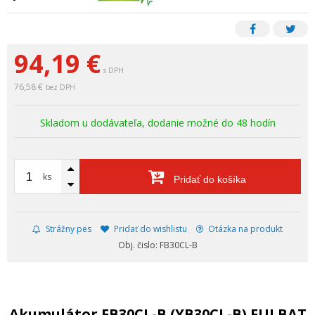
94,19
€
s DPH
76,58 €
bez DPH
Skladom u dodávateľa, dodanie možné do 48 hodín
ks
Pridať do košíka
Strážny pes
Pridať do wishlistu
Otázka na produkt
Obj. čislo: FB30CL-B
Akumulátor FB30CL-B (YB30CL-B) FULBAT