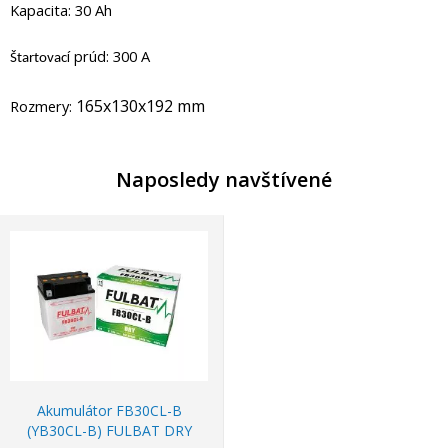
Kapacita: 30 Ah
í prúd: 300 A
Štartovac
165x130x192 mm
Rozmery:
Naposledy navštívené
Akumulátor FB30CL-B
(YB30CL-B) FULBAT DRY