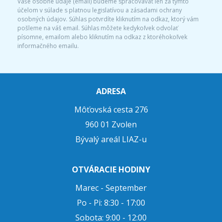
Vaše osobné údaje (email) budeme spracovávať len za týmto
účelom v súlade s platnou legislatívou a zásadami ochrany
osobných údajov. Súhlas potvrdíte kliknutím na odkaz, ktorý vám
pošleme na váš email. Súhlas môžete kedykoľvek odvolať
písomne, emailom alebo kliknutím na odkaz z ktoréhokoľvek
informačného emailu.
ADRESA
Môťovská cesta 276
960 01 Zvolen
Bývalý areál LIAZ-u
OTVÁRACIE HODINY
Marec - September
Po - Pi: 8:30 - 17:00
Sobota: 9:00 - 12:00