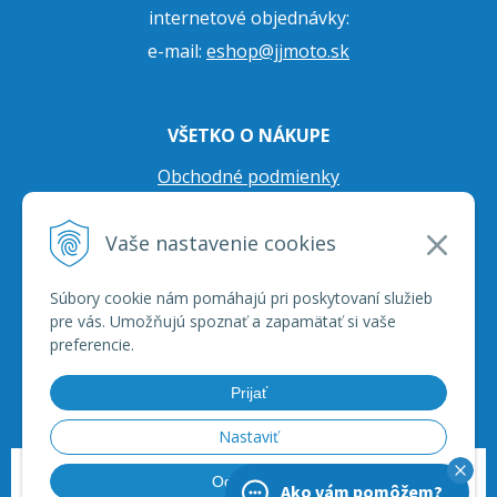
internetové objednávky:
e-mail:
eshop@jjmoto.sk
VŠETKO O NÁKUPE
Obchodné podmienky
Ochrana osobných údajov
Vaše nastavenie cookies
Prepravné podmienky
Reklamačný poriadok
Súbory cookie nám pomáhajú pri poskytovaní služieb
pre vás. Umožňujú spoznať a zapamätať si vaše
preferencie.
Prijať
Nastaviť
© 2026 JJ Moto - skútre, štvorkolky, moto príslušenstvo, ich servis. •
tvorba
Odmietnuť
Ako vám pomôžem?