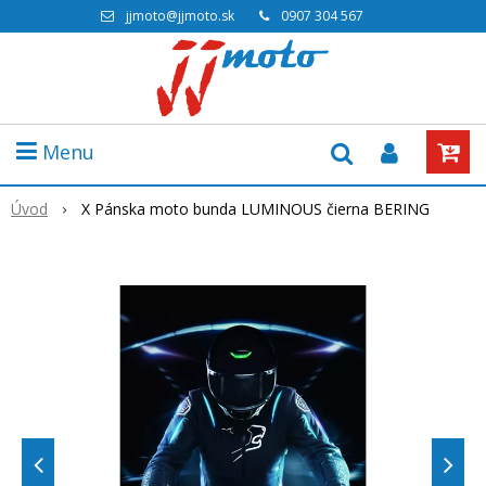
jjmoto@jjmoto.sk
0907 304 567
Menu
Úvod
X Pánska moto bunda LUMINOUS čierna BERING
Akcia
-100%