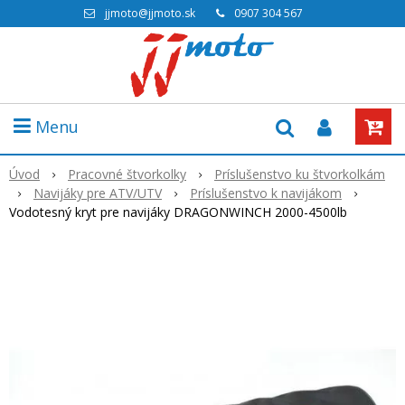
jjmoto@jjmoto.sk
0907 304 567
Menu
Úvod
Pracovné štvorkolky
Príslušenstvo ku štvorkolkám
Navijáky pre ATV/UTV
Príslušenstvo k navijákom
Vodotesný kryt pre navijáky DRAGONWINCH 2000-4500lb