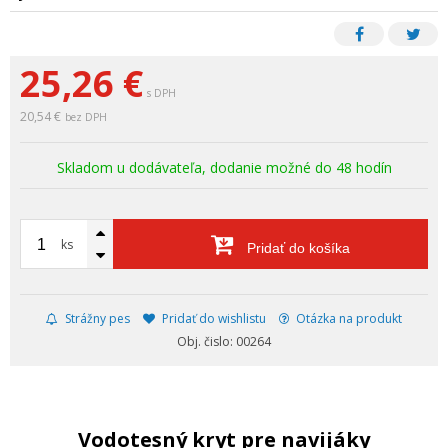
25,26
€
s DPH
20,54 €
bez DPH
Skladom u dodávateľa, dodanie možné do 48 hodín
ks
Pridať do košíka
Strážny pes
Pridať do wishlistu
Otázka na produkt
Obj. čislo: 00264
Vodotesný kryt pre navijáky