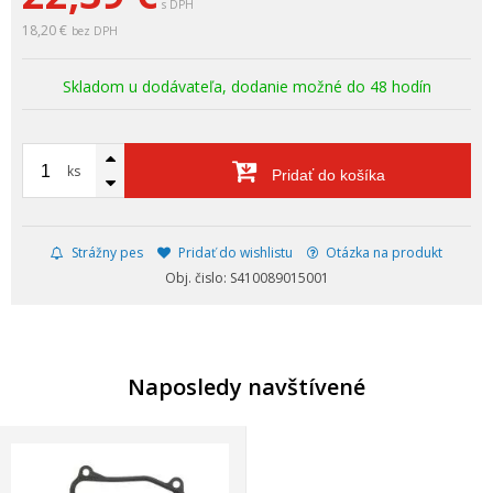
s DPH
18,20 €
bez DPH
Skladom u dodávateľa, dodanie možné do 48 hodín
ks
Pridať do košíka
Strážny pes
Pridať do wishlistu
Otázka na produkt
Obj. čislo: S410089015001
Naposledy navštívené