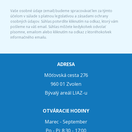
Vaše osobné údaje (email) budeme spracovávať len za týmto
účelom v súlade s platnou legislatívou a zásadami ochrany
osobných údajov. Súhlas potvrdíte kliknutím na odkaz, ktorý vám
pošleme na váš email. Súhlas môžete kedykoľvek odvolať
písomne, emailom alebo kliknutím na odkaz z ktoréhokoľvek
informačného emailu.
ADRESA
Môťovská cesta 276
960 01 Zvolen
Bývalý areál LIAZ-u
OTVÁRACIE HODINY
Marec - September
Po - Pi: 8:30 - 17:00