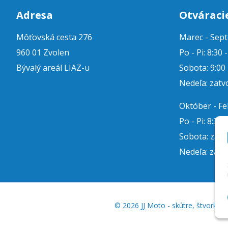
Adresa
Otváraci
Môťovská cesta 276
Marec - Sep
960 01 Zvolen
Po - Pi: 8:30 
Bývalý areál LIAZ-u
Sobota: 9:00 
Nedeľa: zatv
Október - F
Po - Pi: 8:30 
Sobota: zat
Nedeľa: zatv
© 2026 JJ Moto - skútre, štvorkolky