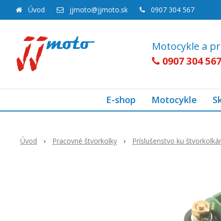
Úvod
jjmoto@jjmoto.sk
0907 304 567
Motocykle a pr
0907 304 56
E-shop
Motocykle
S
Úvod
Pracovné štvorkolky
Príslušenstvo ku štvorkolk