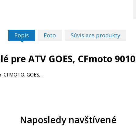
Popis
Foto
Súvisiace produkty
elé pre ATV GOES, CFmoto 901
ko CFMOTO, GOES, ..
Naposledy navštívené