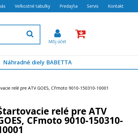
nás
Veľkostné tabuľky
Predajňa
Servis
Kontakt
Náhradné diely BABETTA
ovacie relé pre ATV GOES, CFmoto 9010-150310-10001
Štartovacie relé pre ATV
GOES, CFmoto 9010-150310-
10001