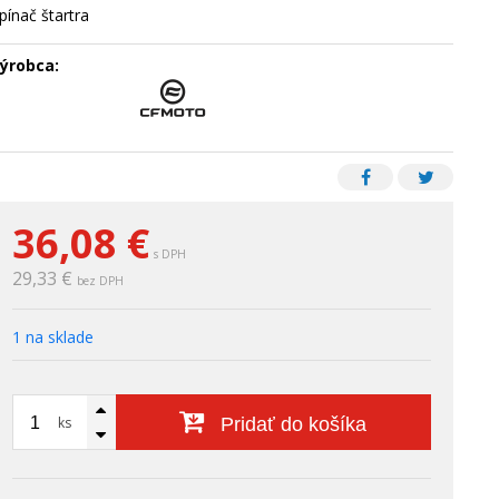
pínač štartra
ýrobca:
36,08
€
s DPH
29,33 €
bez DPH
1 na sklade
ks
Pridať do košíka