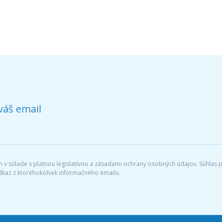
váš email
v súlade s platnou legislatívou a zásadami ochrany osobných údajov. Súhlas po
dkaz z ktoréhokoľvek informačného emailu.