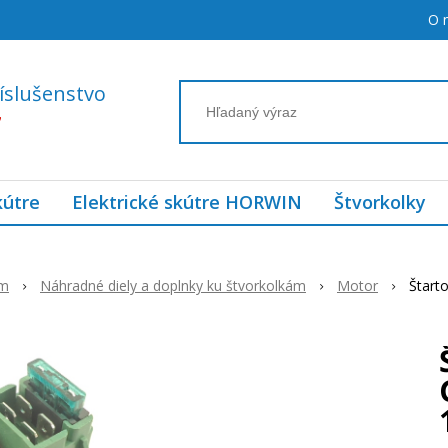
O 
íslušenstvo
7
kútre
Elektrické skútre HORWIN
Štvorkolky
ám
Náhradné diely a doplnky ku štvorkolkám
Motor
Štart