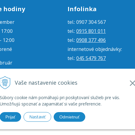
e hodiny
Infolinka
tember
tel.: 0907 304 567
- 17:00
tel.:
0915 801 011
- 12:00
tel.:
0908 377 496
orené
internetové objednávky:
tel.:
045 5479 767
ebruár
- 16:00
e-mail:
jjmoto@jjmoto.sk
vorené
internetové objednávky:
Vaše nastavenie cookies
orené
e-mail:
eshop@jjmoto.sk
Súbory cookie nám pomáhajú pri poskytovaní služieb pre vás.
Umožňujú spoznať a zapamätať si vaše preferencie.
Nastaviť
Prijať
Odmietnuť
, moto príslušenstvo, ich servis. •
tvorba eshopu cez UNIobchod
,
web