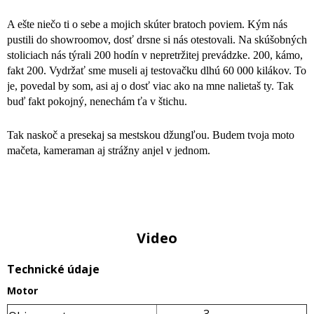
A ešte niečo ti o sebe a mojich skúter bratoch poviem.
Kým nás
pustili do showroomov, dosť drsne si nás otestovali
. Na skúšobných
stoliciach
nás týrali 200 hodín v nepretržitej prevádzke
. 200, kámo,
fakt 200.
Vydržať sme museli aj testovačku dlhú 60 000 kilákov
. To
je, povedal by som, asi aj o dosť viac ako na mne nalietaš ty. Tak
buď fakt pokojný, nenechám ťa v štichu.
Tak naskoč a presekaj sa mestskou džungľou. Budem tvoja moto
mačeta, kameraman aj strážny anjel v jednom.
Video
Technické údaje
Motor