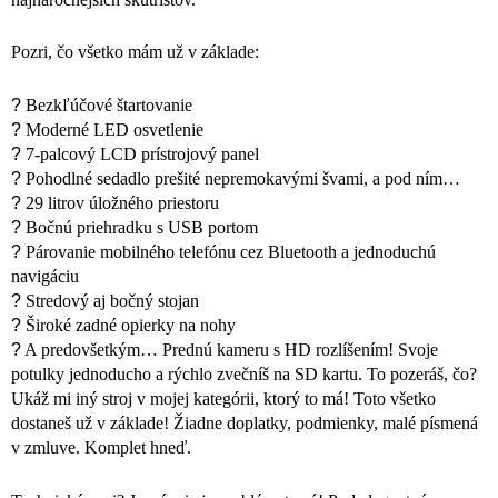
Pozri, čo všetko mám už v základe:
?
Bezkľúčové štartovanie
?
Moderné LED osvetlenie
?
7-palcový LCD prístrojový panel
?
Pohodlné sedadlo prešité nepremokavými švami, a pod ním…
?
29 litrov úložného priestoru
?
Bočnú priehradku s USB portom
?
Párovanie mobilného telefónu cez Bluetooth a jednoduchú
navigáciu
?
Stredový aj bočný stojan
?
Široké zadné opierky na nohy
?
A predovšetkým…
Prednú kameru s HD rozlíšením!
Svoje
potulky jednoducho a rýchlo zvečníš na SD kartu. To pozeráš, čo?
Ukáž mi iný stroj v mojej kategórii, ktorý to má!
Toto všetko
dostaneš už v základe! Žiadne doplatky, podmienky, malé písmená
v zmluve. Komplet hneď.