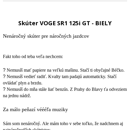
Skúter VOGE SR1 125i GT - BIELY
Nenáročný skúter pre náročných jazdcov
Fakt toho od teba veľa nechcem:
?
Nemusíš mať papiere na veľkú mašinu. Stačí ti obyčajné Béčko.
?
Nemusíš vedieť radiť. Kvalty tam padajú automaticky. Stačí
ovládať plyn a brzdu.
?
Nemusíš do mňa stále liať benzín. Z Prahy do Blavy ťa odveziem
na jednu nádrž.
Za málo peňazí véééľa muziky
Sám som nenáročný. Ale mám toho v sebe toľko, že nadchnem aj
najnáročnejších skútristov.