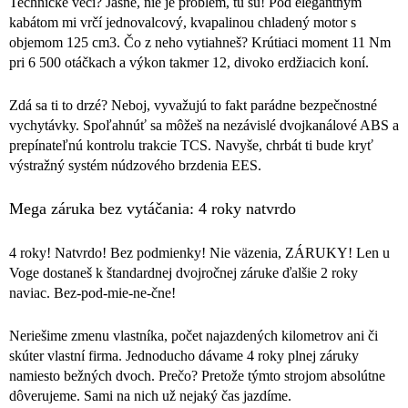
Technické veci? Jasné, nie je problém, tu sú! Pod elegantným
kabátom mi vrčí jednovalcový, kvapalinou chladený motor s
objemom
125 cm3
. Čo z neho vytiahneš?
Krútiaci moment 11 Nm
pri 6 500 otáčkach a
výkon takmer 12, divoko erdžiacich koní
.
Zdá sa ti to drzé? Neboj, vyvažujú to fakt
parádne bezpečnostné
vychytávky
. Spoľahnúť sa môžeš na nezávislé
dvojkanálové ABS
a
prepínateľnú
kontrolu trakcie TCS
. Navyše, chrbát ti bude kryť
výstražný systém núdzového brzdenia EES
.
Mega záruka bez vytáčania: 4 roky natvrdo
4 roky! Natvrdo! Bez podmienky!
Nie väzenia, ZÁRUKY!
Len u
Voge dostaneš k štandardnej dvojročnej záruke ďalšie 2 roky
naviac
. Bez-pod-mie-ne-čne!
Neriešime zmenu vlastníka, počet najazdených kilometrov ani či
skúter vlastní firma
. Jednoducho dávame
4 roky plnej záruky
namiesto bežných dvoch
. Prečo? Pretože týmto strojom absolútne
dôverujeme. Sami na nich už nejaký čas jazdíme.