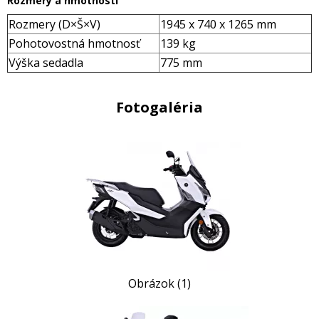
Rozmery a hmotnosti
Rozmery (D×Š×V)
1945 x 740 x 1265 mm
Pohotovostná hmotnosť
139 kg
Výška sedadla
775 mm
Fotogaléria
Obrázok (1)