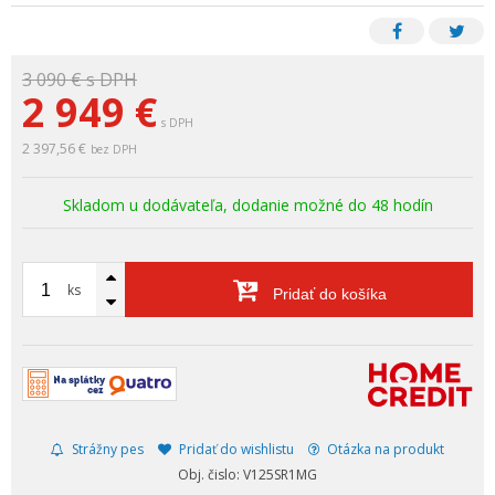
3 090 €
s DPH
2 949
€
s DPH
2 397,56 €
bez DPH
Skladom u dodávateľa, dodanie možné do 48 hodín
ks
Pridať do košíka
Strážny pes
Pridať do wishlistu
Otázka na produkt
Obj. čislo: V125SR1MG