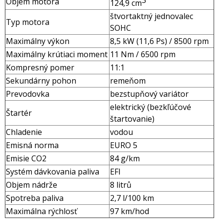
3
Objem motora
124,9 cm
štvortaktný jednovalec
Typ motora
SOHC
Maximálny výkon
8,5 kW (11,6 Ps) / 8500 rpm
Maximálny krútiaci moment
11 Nm / 6500 rpm
Kompresný pomer
11:1
Sekundárny pohon
remeňom
Prevodovka
bezstupňový variátor
elektrický (bezkľúčové
Štartér
štartovanie)
Chladenie
vodou
Emisná norma
EURO 5
Emisie CO2
84 g/km
Systém dávkovania paliva
EFI
Objem nádrže
8 litrů
Spotreba paliva
2,7 l/100 km
Maximálna rýchlosť
97 km/hod