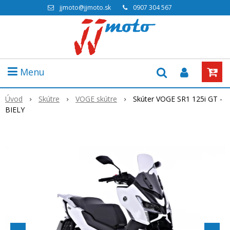
jjmoto@jjmoto.sk
0907 304 567
Menu
Úvod
Skútre
VOGE skútre
Skúter VOGE SR1 125i GT -
BIELY
Akcia
-5%