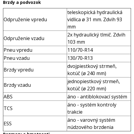
Brzdy a podvozok
teleskopická hydraulická
Odpruženie vpredu
vidlica ø 31 mm. Zdvih 93
mm
2x hydraulický tlmič. Zdvih
Odpruženie vzadu
103 mm
Pneu vpredu
110/70-R14
Pneu vzadu
130/70-R13
dvojpiestkový strmeň,
Brzdy vpredu
kotúč (ø 240 mm)
jednopiestkový strmeň,
Brzdy vzadu
kotúč (ø 220 mm)
ABS
áno - antiblokovací systém
áno - systém kontroly
TCS
trakcie
áno - varovný systém
ESS
núdzového brzdenia