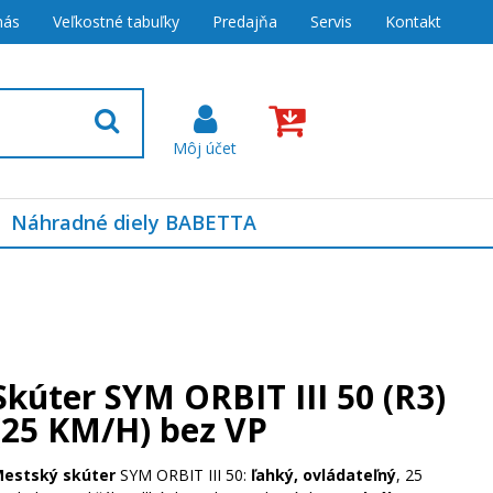
nás
Veľkostné tabuľky
Predajňa
Servis
Kontakt
Náhradné diely BABETTA
Skúter SYM ORBIT III 50 (R3)
(25 KM/H) bez VP
estský skúter
SYM ORBIT III 50:
ľahký, ovládateľný
, 25