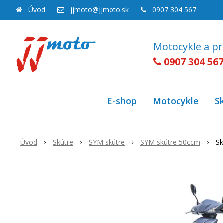
Úvod
jjmoto@jjmoto.sk
0907 304 567
Motocykle a pr
0907 304 56
E-shop
Motocykle
S
Úvod
Skútre
SYM skútre
SYM skútre 50ccm
Sk