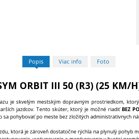
Popis
Viac info
Foto
SYM ORBIT III 50 (R3) (25 KM/H
u je skvelým mestským dopravným prostriedkom, ktorý p
arších jazdcov. Tento skúter, ktorý je možné riadiť
BEZ PO
ko sa pohybovať po meste bez zložitých administratívnych n
du, ktorá je zároveň dostatočne rýchla na plynulý pohyb me