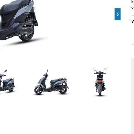
k
v
V