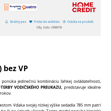
Strážny pes
Pridať do wishlistu
Otázka na produkt
Obj. čislo: ORBITIII
) bez VP
onúka jedinečnú kombináciu ľahkej ovládateľnosti,
TERBY VODIČSKÉHO PREUKAZU,
predstavuje ideálne
árokov.
stom. Vďaka svojej nízkej výške sedadla 785 mm patrí