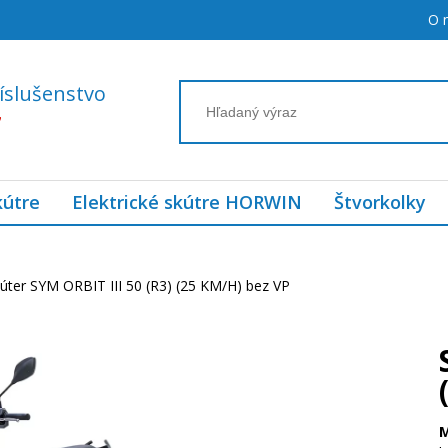
O 
íslušenstvo
7
kútre
Elektrické skútre HORWIN
Štvorkolky
úter SYM ORBIT III 50 (R3) (25 KM/H) bez VP
M