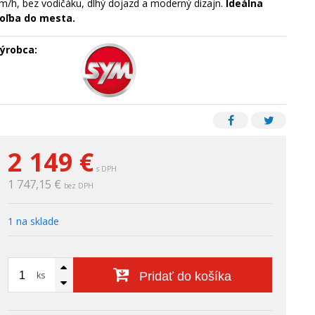
m/h, bez vodičáku, dlhý dojazd a moderný dizajn.
Ideálna
oľba do mesta.
ýrobca:
2 149
€
s DPH
1 747,15 €
bez DPH
1 na sklade
ks
Pridať do košíka