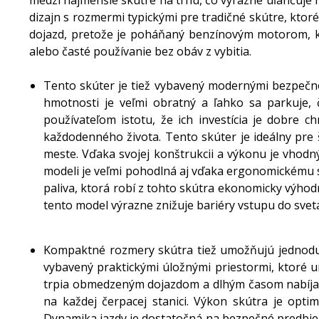
medzi najmenšie skútre na trhu, čo výrazne uľahčuje 
dizajn s rozmermi typickými pre tradičné skútre, kto
dojazd, pretože je poháňaný benzínovým motorom, kto
alebo časté používanie bez obáv z vybitia.
Tento skúter je tiež vybavený modernými bezpečnos
hmotnosti je veľmi obratný a ľahko sa parkuje, 
používateľom istotu, že ich investícia je dobre
každodenného života. Tento skúter je ideálny pre 
meste. Vďaka svojej konštrukcii a výkonu je vhodn
modeli je veľmi pohodlná aj vďaka ergonomickému s
paliva, ktorá robí z tohto skútra ekonomicky výho
tento model výrazne znižuje bariéry vstupu do svet
Kompaktné rozmery skútra tiež umožňujú jednoduc
vybavený praktickými úložnými priestormi, ktoré u
trpia obmedzeným dojazdom a dlhým časom nabíjan
na každej čerpacej stanici. Výkon skútra je opti
Dynamika jazdy je dostatočná na bezpečné predbieh