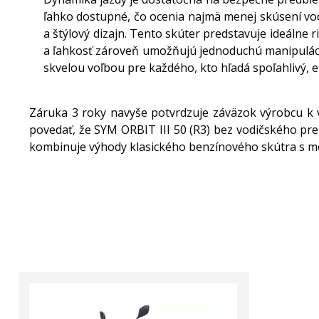
ľahko dostupné, čo ocenia najmä menej skúsení vod
a štýlový dizajn. Tento skúter predstavuje ideálne r
a ľahkosť zároveň umožňujú jednoduchú manipuláci
skvelou voľbou pre každého, kto hľadá spoľahlivý,
Záruka 3 roky navyše potvrdzuje záväzok výrobcu k 
povedať, že SYM ORBIT III 50 (R3) bez vodičského pr
kombinuje výhody klasického benzínového skútra s mo