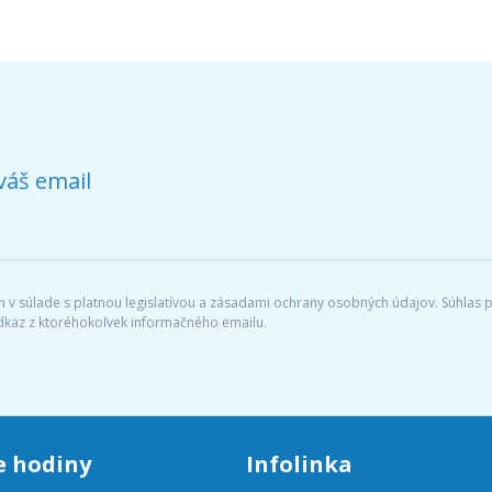
váš email
v súlade s platnou legislatívou a zásadami ochrany osobných údajov. Súhlas po
dkaz z ktoréhokoľvek informačného emailu.
e hodiny
Infolinka