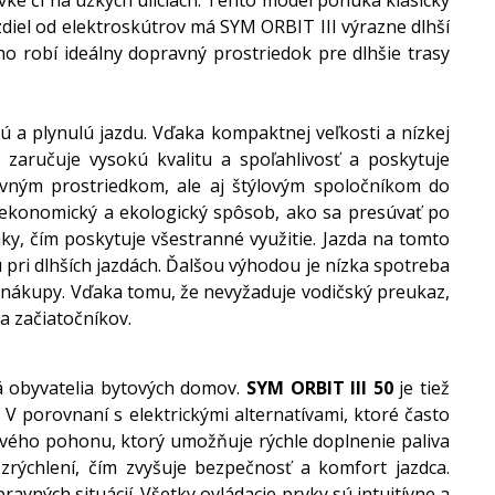
ke či na úzkych uliciach. Tento model ponúka klasický
diel od elektroskútrov má SYM ORBIT III výrazne dlhší
o robí ideálny dopravný prostriedok pre dlhšie trasy
 a plynulú jazdu. Vďaka kompaktnej veľkosti a nízkej
zaručuje vysokú kvalitu a spoľahlivosť a poskytuje
ravným prostriedkom, ale aj štýlovým spoločníkom do
, ekonomický a ekologický spôsob, ako sa presúvať po
ky, čím poskytuje všestranné využitie. Jazda na tomto
pri dlhších jazdách. Ďalšou výhodou je nízka spotreba
a nákupy. Vďaka tomu, že nevyžaduje vodičský preukaz,
a začiatočníkov.
ä obyvatelia bytových domov.
SYM ORBIT III 50
je tiež
 porovnaní s elektrickými alternatívami, ktoré často
ého pohonu, ktorý umožňuje rýchle doplnenie paliva
 zrýchlení, čím zvyšuje bezpečnosť a komfort jazdca.
ných situácií. Všetky ovládacie prvky sú intuitívne a