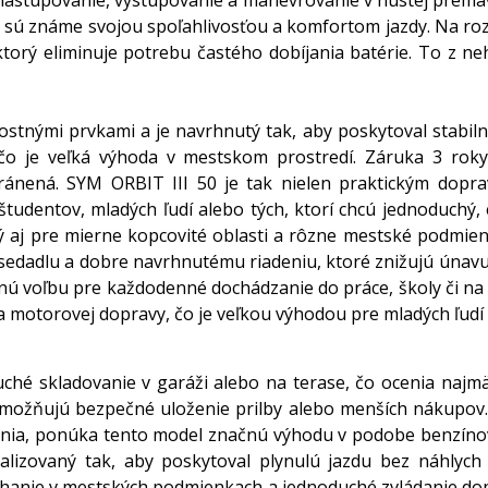
nastupovanie, vystupovanie a manévrovanie v hustej premáv
ré sú známe svojou spoľahlivosťou a komfortom jazdy. Na roz
rý eliminuje potrebu častého dobíjania batérie. To z neh
tnými prvkami a je navrhnutý tak, aby poskytoval stabilnú
čo je veľká výhoda v mestskom prostredí. Záruka 3 roky 
 chránená. SYM ORBIT III 50 je tak nielen praktickým dop
študentov, mladých ľudí alebo tých, ktorí chcú jednoduchý
ý aj pre mierne kopcovité oblasti a rôzne mestské podmien
edadlu a dobre navrhnutému riadeniu, ktoré znižujú únavu 
dnú voľbu pre každodenné dochádzanie do práce, školy či n
a motorovej dopravy, čo je veľkou výhodou pre mladých ľudí 
hé skladovanie v garáži alebo na terase, čo ocenia najm
možňujú bezpečné uloženie prilby alebo menších nákupov. V
ia, ponúka tento model značnú výhodu v podobe benzínov
malizovaný tak, aby poskytoval plynulú jazdu bez náhlych
anie v mestských podmienkach a jednoduché zvládanie doprav