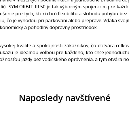
iči. SYM ORBIT III 50 je tak výborným spojencom pre každo
iešenie pre tých, ktorí chcú flexibilitu a slobodu pohybu be
u, čo je výhodou pri parkovaní alebo preprave. Vďaka svoj
 ekonomický a pohodlný dopravný prostriedok.
vysokej kvalite a spokojnosti zákazníkov, čo dotvára cel
eukazu je ideálnou voľbou pre každého, kto chce jednoduch
žnosťou jazdy bez vodičského oprávnenia, a tým otvára no
Naposledy navštívené