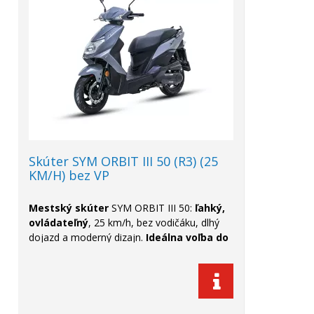
Skúter SYM ORBIT III 50 (R3) (25
KM/H) bez VP
Mestský skúter
SYM ORBIT III 50:
ľahký,
ovládateľný
, 25 km/h, bez vodičáku, dlhý
dojazd a moderný dizajn.
Ideálna voľba do
mesta.