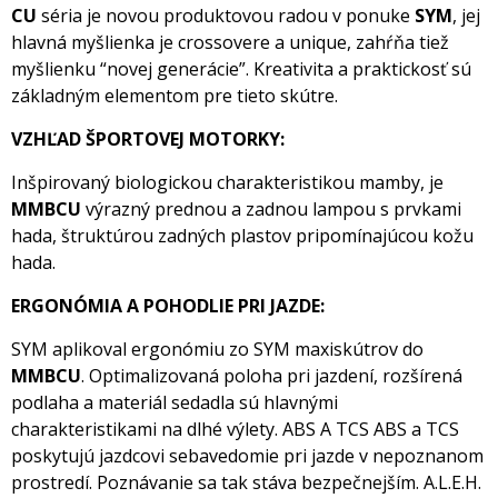
CU
séria je novou produktovou radou v ponuke
SYM
, jej
hlavná myšlienka je crossovere a unique, zahŕňa tiež
myšlienku “novej generácie”. Kreativita a praktickosť sú
základným elementom pre tieto skútre.
VZHĽAD ŠPORTOVEJ MOTORKY:
Inšpirovaný biologickou charakteristikou mamby, je
MMBCU
výrazný prednou a zadnou lampou s prvkami
hada, štruktúrou zadných plastov pripomínajúcou kožu
hada.
ERGONÓMIA A POHODLIE PRI JAZDE:
SYM aplikoval ergonómiu zo SYM maxiskútrov do
MMBCU
. Optimalizovaná poloha pri jazdení, rozšírená
podlaha a materiál sedadla sú hlavnými
charakteristikami na dlhé výlety. ABS A TCS ABS a TCS
poskytujú jazdcovi sebavedomie pri jazde v nepoznanom
prostredí. Poznávanie sa tak stáva bezpečnejším. A.L.E.H.