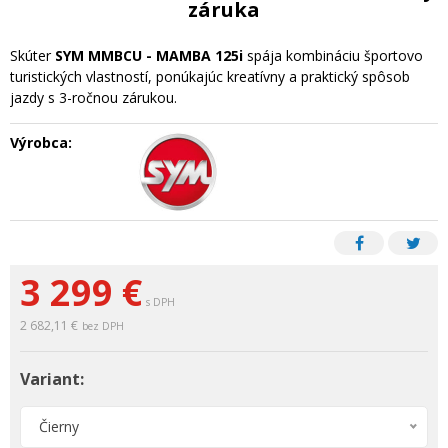
záruka
Skúter
SYM MMBCU - MAMBA 125i
spája kombináciu športovo
turistických vlastností, ponúkajúc kreatívny a praktický spôsob
jazdy s 3-ročnou zárukou.
Výrobca:
3 299 €
s DPH
2 682,11 €
bez DPH
Variant:
Čierny