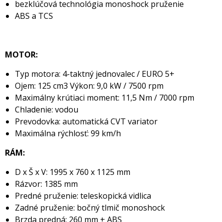
bezklúčová technológia monoshock pruženie
ABS a TCS
MOTOR:
Typ motora: 4-taktný jednovalec / EURO 5+
Ojem: 125 cm3 Výkon: 9,0 kW / 7500 rpm
Maximálny krútiaci moment: 11,5 Nm / 7000 rpm
Chladenie: vodou
Prevodovka: automatická CVT variator
Maximálna rýchlosť: 99 km/h
RÁM:
D x Š x V: 1995 x 760 x 1125 mm
Rázvor: 1385 mm
Predné pruženie: teleskopická vidlica
Zadné pruženie: bočný tlmič monoshock
Brzda predná: 260 mm + ABS