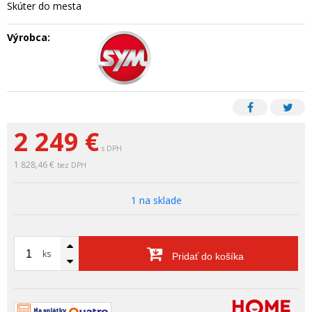
Skúter do mesta
Výrobca:
2 249
€
s DPH
1 828,46 €
bez DPH
1 na sklade
ks
Pridať do košíka