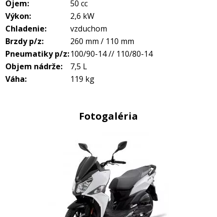
Ojem:
50 cc
Výkon:
2,6 kW
Chladenie:
vzduchom
Brzdy p/z:
260 mm / 110 mm
Pneumatiky p/z:
100/90-14 // 110/80-14
Objem nádrže:
7,5 L
Váha:
119 kg
Fotogaléria