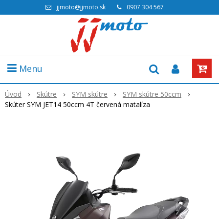
jjmoto@jjmoto.sk
0907 304 567
Menu
Úvod
Skútre
SYM skútre
SYM skútre 50ccm
Skúter SYM JET14 50ccm 4T červená matalíza