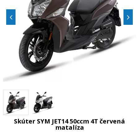
Skúter SYM JET14 50ccm 4T červená
matalíza