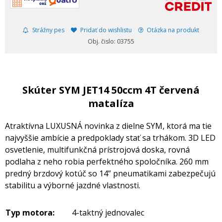
Strážny pes
Pridať do wishlistu
Otázka na produkt
Obj. čislo: 03755
Skúter SYM JET14 50ccm 4T červená
matalíza
Atraktívna LUXUSNÁ novinka z dielne SYM, ktorá ma tie
najvyššie ambície a predpoklady stať sa trhákom. 3D LED
osvetlenie, multifunkčná prístrojová doska, rovná
podlaha z neho robia perfektného spoločníka. 260 mm
predný brzdový kotúč so 14” pneumatikami zabezpečujú
stabilitu a výborné jazdné vlastnosti.
Typ motora:
4-taktný jednovalec