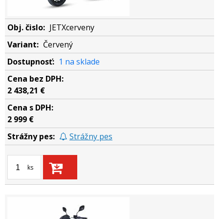
JETXcerveny
Červený
1 na sklade
2 438,21 €
2 999 €
Strážny pes
ks