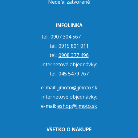
Nedeľa: zatvorené
INFOLINKA
tel.: 0907 304 567
tel.:
0915 801 011
tel.:
0908 377 496
internetové objednávky:
tel.:
045 5479 767
e-mail:
jjmoto@jjmoto.sk
internetové objednávky:
e-mail:
eshop@jjmoto.sk
VŠETKO O NÁKUPE