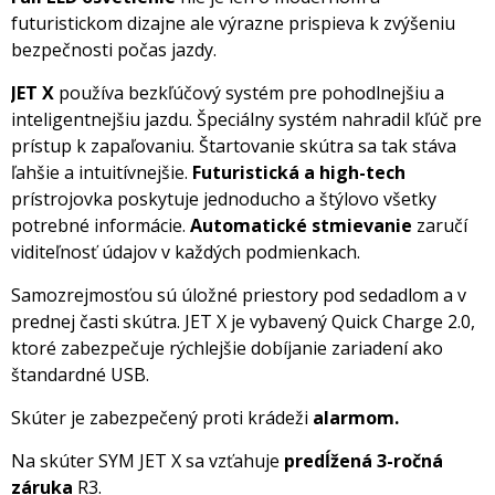
futuristickom dizajne ale výrazne prispieva k zvýšeniu
bezpečnosti počas jazdy.
JET X
používa bezkľúčový systém pre pohodlnejšiu a
inteligentnejšiu jazdu. Špeciálny systém nahradil kľúč pre
prístup k zapaľovaniu. Štartovanie skútra sa tak stáva
ľahšie a intuitívnejšie.
Futuristická a high-tech
prístrojovka poskytuje jednoducho a štýlovo všetky
potrebné informácie.
Automatické stmievanie
zaručí
viditeľnosť údajov v každých podmienkach.
Samozrejmosťou sú úložné priestory pod sedadlom a v
prednej časti skútra. JET X je vybavený Quick Charge 2.0,
ktoré zabezpečuje rýchlejšie dobíjanie zariadení ako
štandardné USB.
Skúter je zabezpečený proti krádeži
alarmom.
Na skúter SYM JET X sa vzťahuje
predĺžená 3-ročná
záruka
R3.