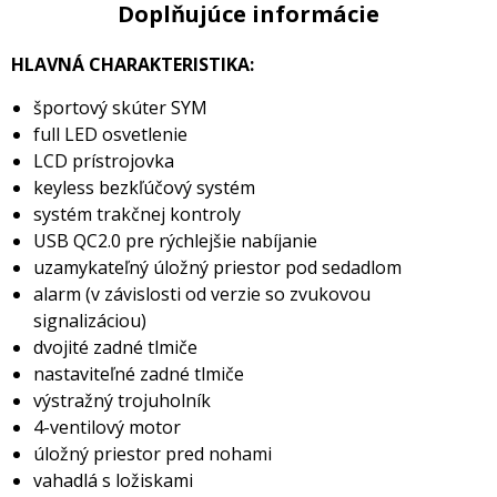
Doplňujúce informácie
HLAVNÁ CHARAKTERISTIKA:
športový skúter SYM
full LED osvetlenie
LCD prístrojovka
keyless bezkľúčový systém
systém trakčnej kontroly
USB QC2.0 pre rýchlejšie nabíjanie
uzamykateľný úložný priestor pod sedadlom
alarm (v závislosti od verzie so zvukovou
signalizáciou)
dvojité zadné tlmiče
nastaviteľné zadné tlmiče
výstražný trojuholník
4-ventilový motor
úložný priestor pred nohami
vahadlá s ložiskami