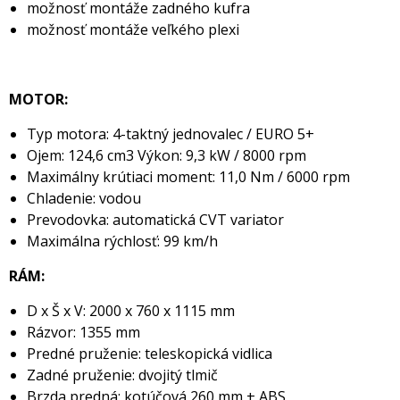
možnosť montáže zadného kufra
možnosť montáže veľkého plexi
MOTOR:
Typ motora: 4-taktný jednovalec / EURO 5+
Ojem: 124,6 cm3 Výkon: 9,3 kW / 8000 rpm
Maximálny krútiaci moment: 11,0 Nm / 6000 rpm
Chladenie: vodou
Prevodovka: automatická CVT variator
Maximálna rýchlosť: 99 km/h
RÁM:
D x Š x V: 2000 x 760 x 1115 mm
Rázvor: 1355 mm
Predné pruženie: teleskopická vidlica
Zadné pruženie: dvojitý tlmič
Brzda predná: kotúčová 260 mm + ABS