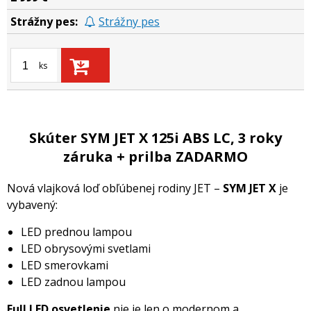
Strážny pes
ks
Skúter SYM JET X 125i ABS LC, 3 roky
záruka + prilba ZADARMO
Nová vlajková loď obľúbenej rodiny JET –
SYM JET X
je
vybavený:
LED prednou lampou
LED obrysovými svetlami
LED smerovkami
LED zadnou lampou
Full LED osvetlenie
nie je len o modernom a