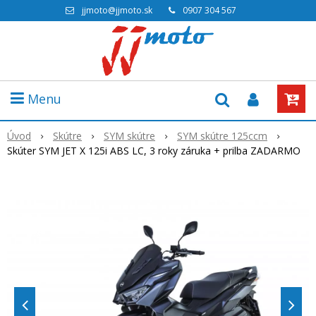
jjmoto@jjmoto.sk
0907 304 567
Menu
Úvod
Skútre
SYM skútre
SYM skútre 125ccm
Skúter SYM JET X 125i ABS LC, 3 roky záruka + prilba ZADARMO
Akcia
-6%