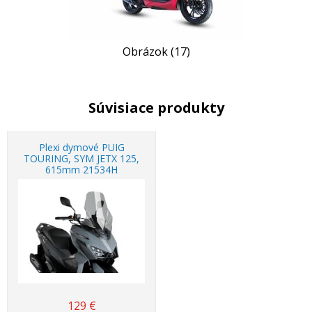
Obrázok (17)
Súvisiace produkty
Plexi dymové PUIG
TOURING, SYM JETX 125,
615mm 21534H
129
€