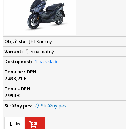
JETXcierny
Čierny matný
1 na sklade
2 438,21 €
2 999 €
Strážny pes
ks