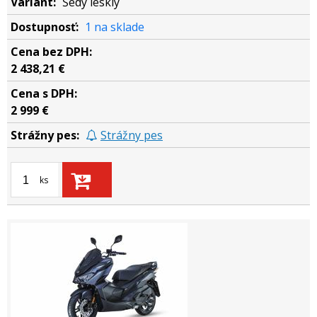
Šedý lesklý
1 na sklade
2 438,21 €
2 999 €
Strážny pes
ks