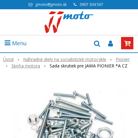
jjmoto@jjmoto.sk
0907 304 567
Menu
Úvod
Náhradné diely na socialistické motocykle
Pionier
Skriňa motora
Sada skrutiek pre JAWA PIONIER *A CZ