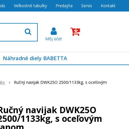
nás
Veľkostné tabuľky
Predajňa
Servis
Kontakt
Náhradné diely BABETTA
áky
Ručný navijak DWK25O 2500/1133kg, s oceľovým
Ručný navijak DWK25O
2500/1133kg, s oceľovým
lanom