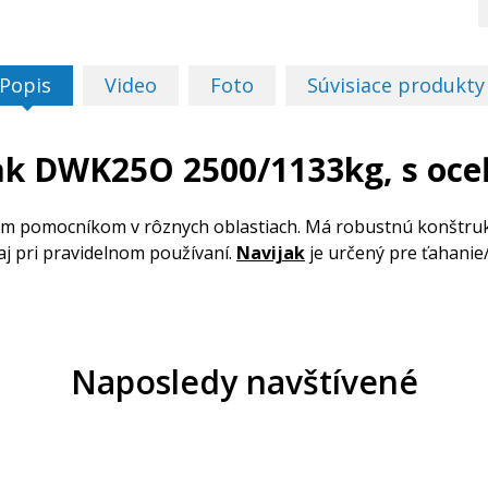
Popis
Video
Foto
Súvisiace produkty
ak DWK25O 2500/1133kg, s oc
pomocníkom v rôznych oblastiach. Má robustnú konštrukc
aj pri pravidelnom používaní.
Navijak
je určený pre ťahanie
Naposledy navštívené