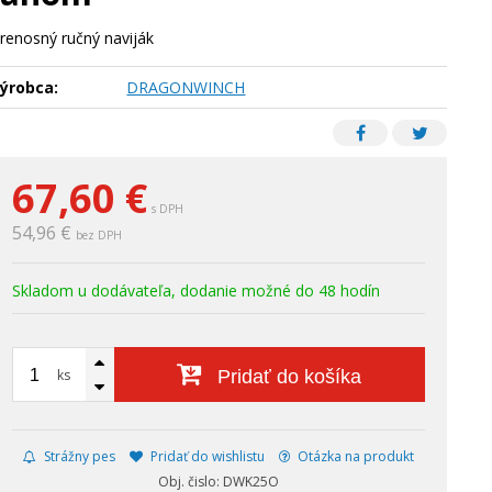
renosný ručný naviják
ýrobca:
DRAGONWINCH
67,60
€
s DPH
54,96 €
bez DPH
Skladom u dodávateľa, dodanie možné do 48 hodín
ks
Pridať do košíka
Strážny pes
Pridať do wishlistu
Otázka na produkt
Obj. čislo: DWK25O