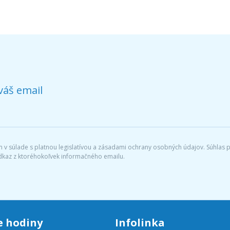
váš email
v súlade s platnou legislatívou a zásadami ochrany osobných údajov. Súhlas po
dkaz z ktoréhokoľvek informačného emailu.
e hodiny
Infolinka