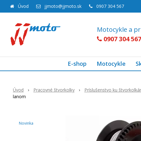
Úvod
jjmoto@jjmoto.sk
0907 304 567
Motocykle a pr
0907 304 56
E-shop
Motocykle
S
Úvod
Pracovné štvorkolky
Príslušenstvo ku štvorkolk
lanom
Novinka