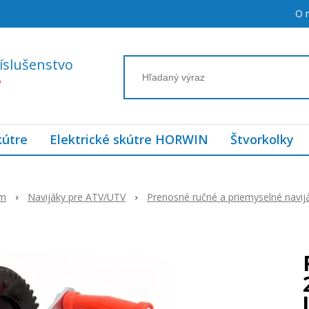
O 
íslušenstvo
7
kútre
Elektrické skútre HORWIN
Štvorkolky
ám
Navijáky pre ATV/UTV
Prenosné ručné a priemyselné navij