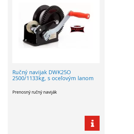
Ručný navijak DWK25O
2500/1133kg, s oceľovým lanom
Prenosný ručný naviják