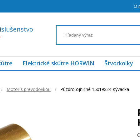
O 
íslušenstvo
7
kútre
Elektrické skútre HORWIN
Štvorkolky
Motor s prevodovkou
Púzdro ojničné 15x19x24 Kývačka
O