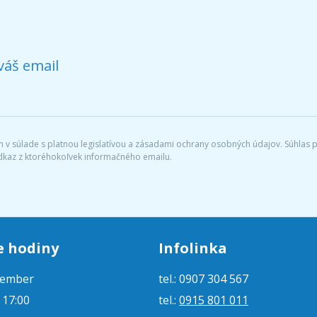
váš email
v súlade s platnou legislatívou a zásadami ochrany osobných údajov. Súhlas po
dkaz z ktoréhokoľvek informačného emailu.
e hodiny
Infolinka
tember
tel.: 0907 304 567
- 17:00
tel.:
0915 801 011