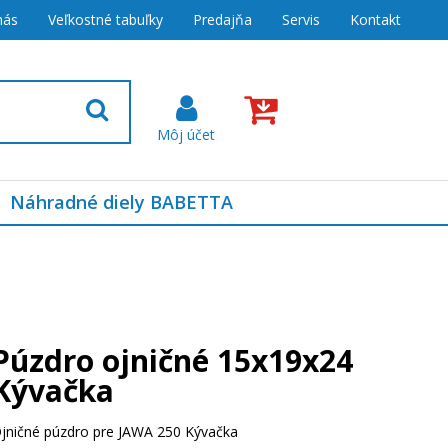
nás
Veľkostné tabuľky
Predajňa
Servis
Kontakt
Náhradné diely BABETTA
Púzdro ojničné 15x19x24
Kývačka
jničné púzdro pre JAWA 250 Kývačka