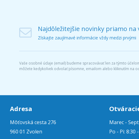
Najdôležitejšie novinky priamo na 
Získajte zaujímavé informácie vždy medzi prvými
Vaše osobné údaje (email) budeme spracovávať len za týmto účelom 
môžete kedykoľvek odvolať písomne, emailom alebo kliknutím na o
Adresa
Otváraci
Môťovská cesta 276
Marec - Sep
960 01 Zvolen
Po - Pi: 8:30 