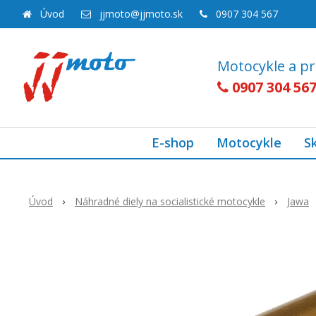
Úvod
jjmoto@jjmoto.sk
0907 304 567
Motocykle a pr
0907 304 56
E-shop
Motocykle
S
Úvod
Náhradné diely na socialistické motocykle
Jawa