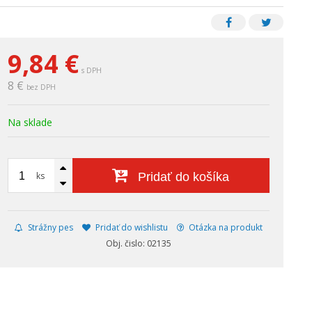
9,84
€
s DPH
8 €
bez DPH
Na sklade
ks
Pridať do košíka
Strážny pes
Pridať do wishlistu
Otázka na produkt
Obj. čislo: 02135