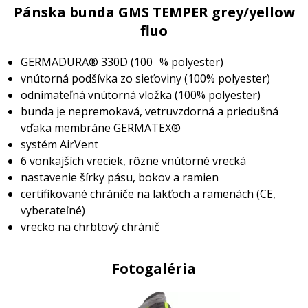
Pánska bunda GMS TEMPER grey/yellow
fluo
GERMADURA
®
330D (100¨% polyester)
vnútorná podšívka zo sieťoviny (100% polyester)
odnímateľná vnútorná vložka (100% polyester)
bunda je nepremokavá, vetruvzdorná a priedušná
vďaka membráne GERMATEX
®
systém AirVent
6 vonkajších vreciek, rôzne vnútorné vrecká
nastavenie šírky pásu, bokov a ramien
certifikované chrániče na lakťoch a ramenách (CE,
vyberateľné)
vrecko na chrbtový chránič
Fotogaléria