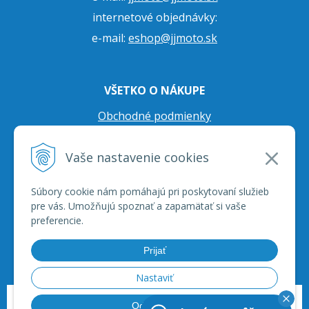
internetové objednávky:
e-mail:
eshop@jjmoto.sk
VŠETKO O NÁKUPE
Obchodné podmienky
Ochrana osobných údajov
Vaše nastavenie cookies
Prepravné podmienky
Reklamačný poriadok
Súbory cookie nám pomáhajú pri poskytovaní služieb
pre vás. Umožňujú spoznať a zapamätať si vaše
preferencie.
Prijať
Nastaviť
© 2026 JJ Moto - skútre, štvorkolky, moto príslušenstvo, ich servis. •
tvorba
Odmietnuť