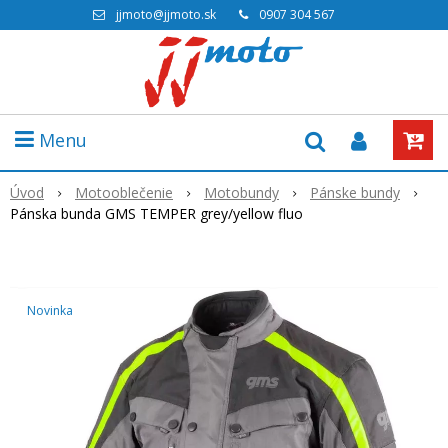
jjmoto@jjmoto.sk
0907 304 567
Menu
Úvod
Motooblečenie
Motobundy
Pánske bundy
Pánska bunda GMS TEMPER grey/yellow fluo
Novinka