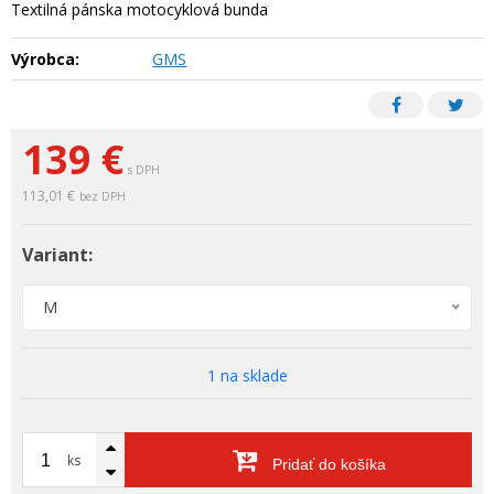
Textilná pánska motocyklová bunda
Výrobca:
GMS
139 €
s DPH
113,01 €
bez DPH
Variant:
M
1 na sklade
ks
Pridať do košíka