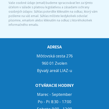
Vaše osobné údaje (email) budeme spracovávať len za týmto
účelom v súlade s platnou legislatívou a zásadami ochrany
osobných údajov. Súhlas potvrdíte kliknutím na odkaz, ktorý vám
pošleme na váš email. Súhlas môžete kedykoľvek odvolať
písomne, emailom alebo kliknutím na odkaz z ktoréhokoľvek
informačného emailu.
ADRESA
Môťovská cesta 276
960 01 Zvolen
Bývalý areál LIAZ-u
OTVÁRACIE HODINY
Marec - September
Po - Pi: 8:30 - 17:00
Sobota: 9:00 - 12:00