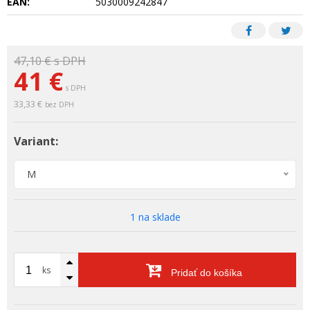
EAN:
5030009242847
47,10 €
s DPH
41 €
s DPH
33,33 €
bez DPH
Variant:
M
1 na sklade
ks
Pridať do košíka