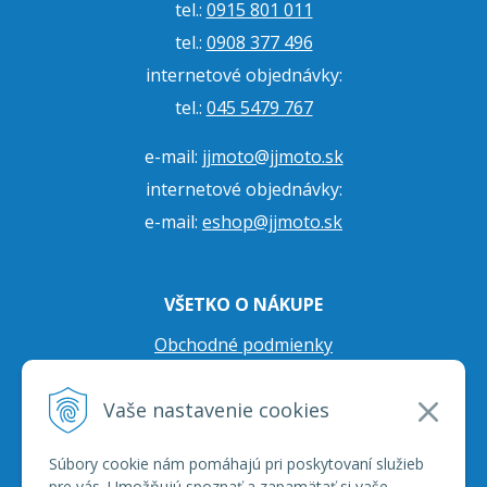
tel.:
0915 801 011
tel.:
0908 377 496
internetové objednávky:
tel.:
045 5479 767
e-mail:
jjmoto@jjmoto.sk
internetové objednávky:
e-mail:
eshop@jjmoto.sk
VŠETKO O NÁKUPE
Obchodné podmienky
Ochrana osobných údajov
Vaše nastavenie cookies
Prepravné podmienky
Reklamačný poriadok
Súbory cookie nám pomáhajú pri poskytovaní služieb
pre vás. Umožňujú spoznať a zapamätať si vaše