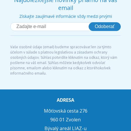
email
Získajte zaujímavé informácie vždy medzi prvými
Odoberať
Vaše osobné údaje (email) budeme spracovávať len za týmto
účelom v súlade s platnou legislatívou a zásadami ochrany
osobných údajov. Súhlas potvrdíte kliknutím na odkaz, ktorý vám
pošleme na váš email. Súhlas môžete kedykoľvek odvolať
písomne, emailom alebo kliknutím na odkaz z ktoréhokoľvek
informačného emailu.
ADRESA
Môťovská cesta 276
960 01 Zvolen
Bývalý areál LIAZ-u