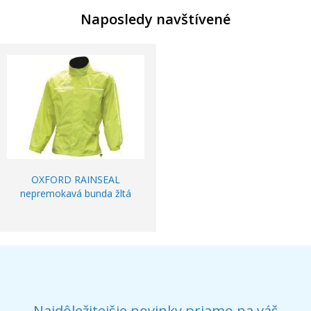
Naposledy navštívené
OXFORD RAINSEAL
nepremokavá bunda žltá
Najdôležitejšie novinky priamo na váš