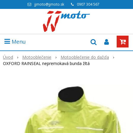
jjmoto@jjmoto.sk
0907 304 567
Menu
Úvod
Motooblečenie
Motooblečenie do dažďa
OXFORD RAINSEAL nepremokavá bunda žltá
Akcia
-13%