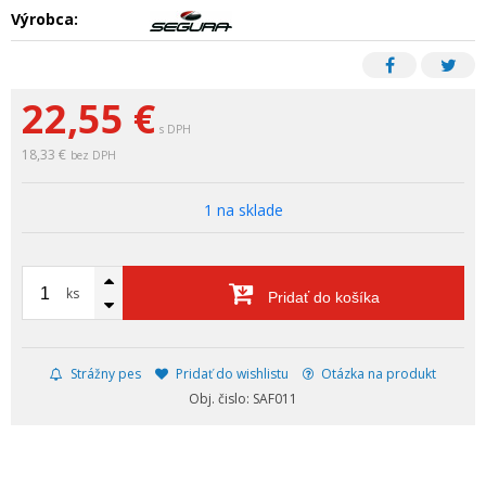
Výrobca:
22,55
€
s DPH
18,33 €
bez DPH
1 na sklade
ks
Pridať do košíka
Strážny pes
Pridať do wishlistu
Otázka na produkt
Obj. čislo: SAF011