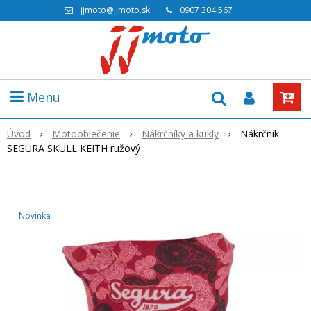
jjmoto@jjmoto.sk
0907 304 567
Menu
Úvod
Motooblečenie
Nákrčníky a kukly
Nákrčník
SEGURA SKULL KEITH ružový
Novinka