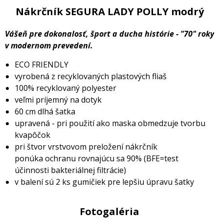
Nákrčník SEGURA LADY POLLY modrý
Vášeň pre dokonalosť, šport a ducha histórie - "70" roky
v modernom prevedení.
ECO FRIENDLY
vyrobená z recyklovaných plastových fliaš
100% recyklovaný polyester
veľmi príjemný na dotyk
60 cm dlhá šatka
upravená - pri použití ako maska obmedzuje tvorbu
kvapôčok
pri štvor vrstvovom preložení nákrčník
ponúka ochranu rovnajúcu sa 90% (BFE=test
účinnosti bakteriálnej filtrácie)
v balení sú 2 ks gumičiek pre lepšiu úpravu šatky
Fotogaléria