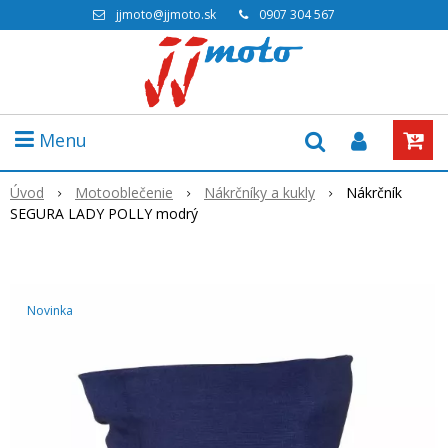
jjmoto@jjmoto.sk
0907 304 567
Menu
Úvod
Motooblečenie
Nákrčníky a kukly
Nákrčník
SEGURA LADY POLLY modrý
Novinka