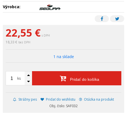
Výrobca:
22,55
€
s DPH
18,33 €
bez DPH
1 na sklade
ks
Pridať do košíka
Strážny pes
Pridať do wishlistu
Otázka na produkt
Obj. čislo: SAF032