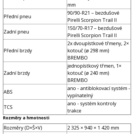
mm
90/90-R21 – bezdušové
Přední pneu
Pirelli Scorpion Trail II
150/70-R17 – bezdušové
Zadní pneu
Pirelli Scorpion Trail II
2x dvoupístkové třmeny, 2×
Přední brzdy
kotouč (ø 298 mm)
BREMBO
jednopístkový třmen, 1×
Zadní brzdy
kotouč (ø 240 mm)
BREMBO
ano - antiblokovací systém -
ABS
vypínatelný
ano - systém kontroly
TCS
trakce
Rozměry a hmotnosti
Rozměry (D×Š×V)
2 325 × 940 × 1 420 mm