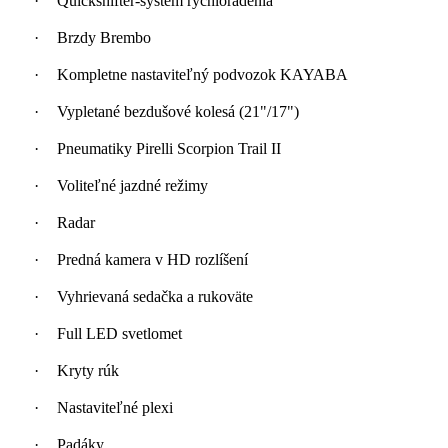
·
Quickshifter-systém rýchloradenia
·
Brzdy Brembo
·
Kompletne nastaviteľný podvozok KAYABA
·
Vypletané bezdušové kolesá (21"/17")
·
Pneumatiky Pirelli Scorpion Trail II
·
Voliteľné jazdné režimy
·
Radar
·
Predná kamera v HD rozlíšení
·
Vyhrievaná sedačka a rukoväte
·
Full LED svetlomet
·
Kryty rúk
·
Nastaviteľné plexi
·
Padáky