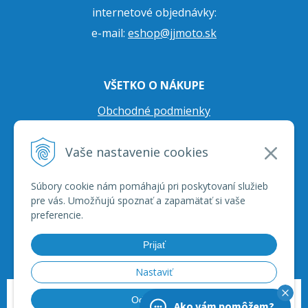
internetové objednávky:
e-mail:
eshop@jjmoto.sk
VŠETKO O NÁKUPE
Obchodné podmienky
Ochrana osobných údajov
Vaše nastavenie cookies
Prepravné podmienky
Reklamačný poriadok
Súbory cookie nám pomáhajú pri poskytovaní služieb
pre vás. Umožňujú spoznať a zapamätať si vaše
preferencie.
Prijať
Nastaviť
© 2026 JJ Moto - skútre, štvorkolky, moto príslušenstvo, ich servis. •
tvorba
Odmietnuť
Ako vám pomôžem?