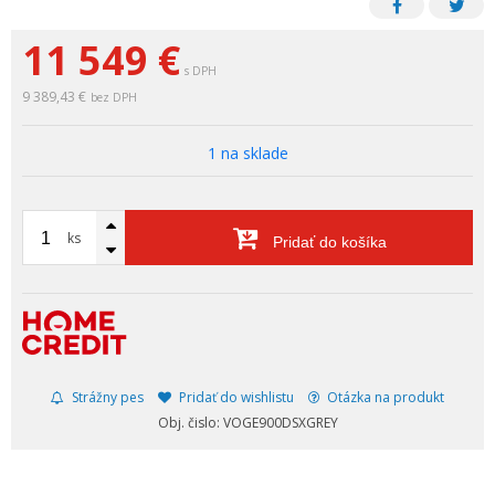
11 549
€
s DPH
9 389,43 €
bez DPH
1 na sklade
ks
Pridať do košíka
Strážny pes
Pridať do wishlistu
Otázka na produkt
Obj. čislo: VOGE900DSXGREY