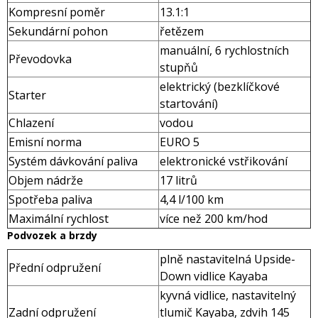
Kompresní poměr
13.1:1
Sekundární pohon
řetězem
manuální, 6 rychlostních
Převodovka
stupňů
elektrický (bezklíčkové
Starter
startování)
Chlazení
vodou
Emisní norma
EURO 5
Systém dávkování paliva
elektronické vstřikování
Objem nádrže
17 litrů
Spotřeba paliva
4,4 l/100 km
Maximální rychlost
více než 200 km/hod
Podvozek a brzdy
plně nastavitelná Upside-
Přední odpružení
Down vidlice Kayaba
kyvná vidlice, nastavitelný
Zadní odpružení
tlumič Kayaba, zdvih 145