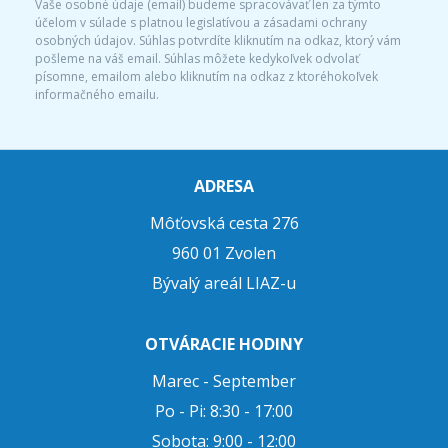
Vaše osobné údaje (email) budeme spracovávať len za týmto
účelom v súlade s platnou legislatívou a zásadami ochrany
osobných údajov. Súhlas potvrdíte kliknutím na odkaz, ktorý vám
pošleme na váš email. Súhlas môžete kedykoľvek odvolať
písomne, emailom alebo kliknutím na odkaz z ktoréhokoľvek
informačného emailu.
ADRESA
Môťovská cesta 276
960 01 Zvolen
Bývalý areál LIAZ-u
OTVÁRACIE HODINY
Marec - September
Po - Pi: 8:30 - 17:00
Sobota: 9:00 - 12:00