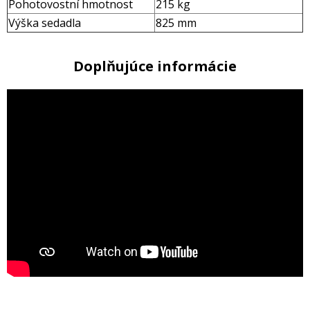
Pohotovostní hmotnost
215 kg
Výška sedadla
825 mm
Doplňujúce informácie