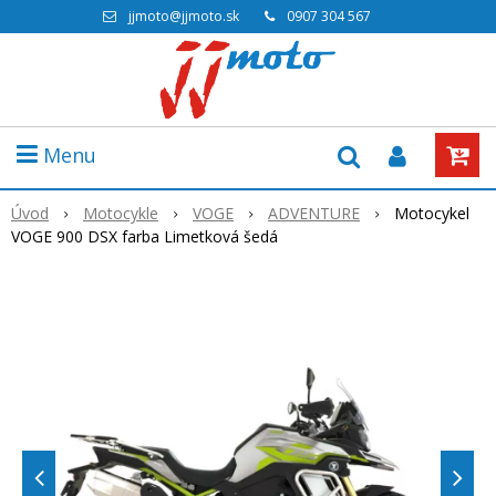
jjmoto@jjmoto.sk
0907 304 567
Menu
Úvod
Motocykle
VOGE
ADVENTURE
Motocykel
VOGE 900 DSX farba Limetková šedá