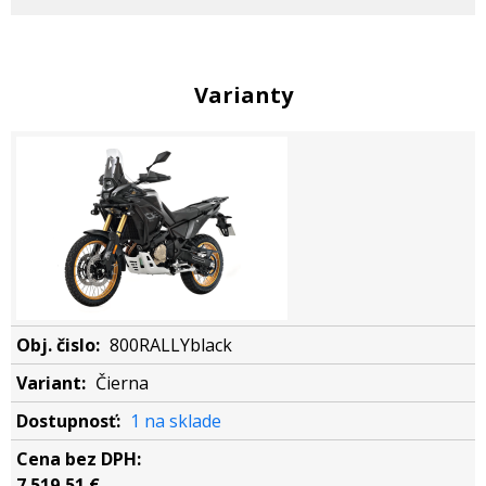
Varianty
800RALLYblack
Čierna
1 na sklade
7 519,51 €