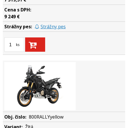
9 249 €
Strážny pes
ks
800RALLYyellow
Žltá