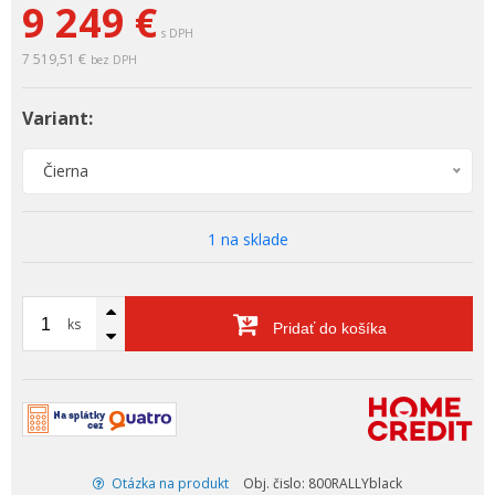
9 249 €
s DPH
7 519,51 €
bez DPH
Variant:
Čierna
1 na sklade
ks
Pridať do košíka
Otázka na produkt
Obj. čislo: 800RALLYblack