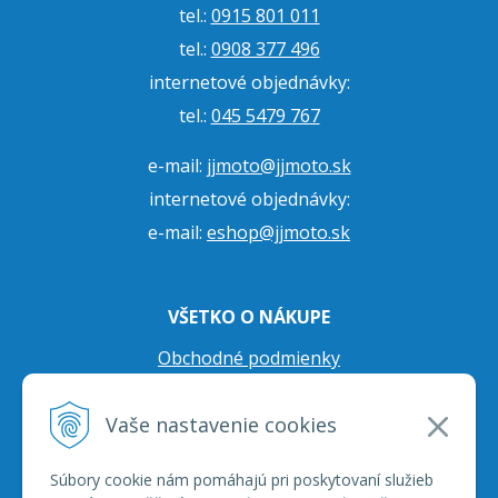
tel.:
0915 801 011
tel.:
0908 377 496
internetové objednávky:
tel.:
045 5479 767
e-mail:
jjmoto@jjmoto.sk
internetové objednávky:
e-mail:
eshop@jjmoto.sk
VŠETKO O NÁKUPE
Obchodné podmienky
Ochrana osobných údajov
Vaše nastavenie cookies
Prepravné podmienky
Reklamačný poriadok
Súbory cookie nám pomáhajú pri poskytovaní služieb