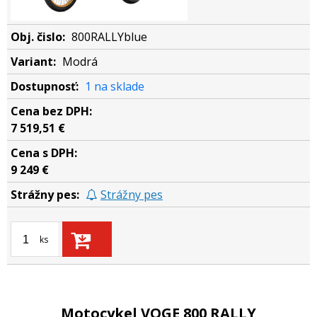
800RALLYblue
Modrá
1 na sklade
7 519,51 €
9 249 €
Strážny pes
ks
Motocykel VOGE 800 RALLY