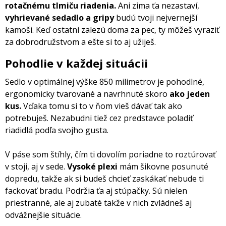
rotačnému tlmiču riadenia.
Ani zima ťa nezastaví,
vyhrievané sedadlo a gripy
budú tvoji nejvernejší
kamoši. Keď ostatní zalezú doma za pec, ty môžeš vyraziť
za dobrodružstvom a ešte si to aj užiješ.
Pohodlie v každej situácii
Sedlo v optimálnej výške 850 milimetrov je pohodlné,
ergonomicky tvarované a navrhnuté skoro
ako jeden
kus.
Vďaka tomu si to v ňom vieš dávať tak ako
potrebuješ. Nezabudni tiež cez predstavce poladiť
riadidlá podľa svojho gusta.
V páse som štíhly, čím ti dovolím poriadne to roztúrovať
v stoji, aj v sede.
Vysoké plexi
mám šikovne posunuté
dopredu, takže ak si budeš chcieť zaskákať nebude ti
fackovať bradu. Podržia ťa aj stúpačky. Sú nielen
priestranné, ale aj zubaté takže v nich zvládneš aj
odvážnejšie situácie.