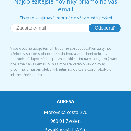
Najdôležitejšie novinky priamo na váš
email
Získajte zaujímavé informácie vždy medzi prvými
Odoberať
Vaše osobné údaje (email) budeme spracovávať len za týmto
účelom v súlade s platnou legislatívou a zásadami ochrany
osobných údajov. Súhlas potvrdíte kliknutím na odkaz, ktorý vám
pošleme na váš email. Súhlas môžete kedykoľvek odvolať
písomne, emailom alebo kliknutím na odkaz z ktoréhokoľvek
informačného emailu.
ADRESA
Môťovská cesta 276
960 01 Zvolen
Bývalý areál LIAZ-u