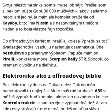
Svoje miesto na slnku som si musel obhájiť. Prešiel som
si peklom púšte Gobi. 30 000 mučivých kilákov, zadarmo
nebol ani jediný. Ja mám ale komplet pruženie od
Kayaby
, brzdí ma
Nissin
a s nastaviteľným tlmičom
riadenia to bola vlastne fajn rozcvička.
Do offroadových kariet mi hrajú aj kolesá. Vpredu sa točí
dvadsaťjednotka, vzadu ju nasleduje osemnástka. Obe
bezdušové
s poriadnym výpletom. Papuče mám od
Pirelli
, konkrétne model
Scorpion Rally STR.
Spodok, čo
premení divočinu na diaľnicu.
Elektronika ako z offroadovej biblie
Bez elektroniky dnes na Dakar nelez. Tak do mňa
namontovali to najlepšie. Ak to máš rád hrabavé,
ABS
si
môžeš vypnúť buď komplet, alebo len na zadnom kolese.
Kontrola trakcie
je samozrejme vypínateľná tiež. A tam
kde cesty strácajú ctené mená, budeš volať na slávu