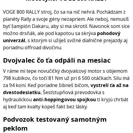
VOGE 800 RALLY stroj, čo sa na nič nehrá. Pochádzam z
planéty Rally a svoje gény nezapriem. Ale neboj, nemusíš
byť šampión Dakaru, aby si ma skrotil. Navonok som síce
možno drsňák, ale pod kapotou sa skrýva
pohodový
univerzál
, s ktorým si užiješ svižné diaľničné prejazdy aj
poriadnu offroad divočinu.
Dvojvalec čo ťa odpáli na mesiac
V ráme mi tepe novučičký dvojvalcový motor s objemom
798 kubíkov, čo točí 81 Nm už pri 6 500 otáčkach. Silu má
za 94 koní. Keď poriadne šibneš bičom,
vystrelí ťa až na
dvestodesiatku.
Šesťstupňová prevodovka s
hydraulickou
anti-hoppingovou spojkou
ti kryjú chrbát
aj keď tam kvalty kopeš fakt bez lásky.
Podvozok testovaný samotným
peklom