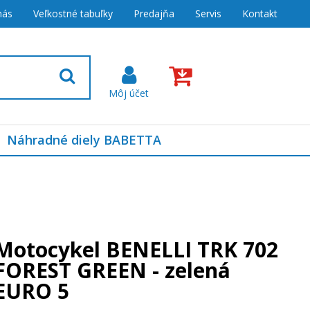
nás
Veľkostné tabuľky
Predajňa
Servis
Kontakt
Náhradné diely BABETTA
Motocykel BENELLI TRK 702
FOREST GREEN - zelená
EURO 5