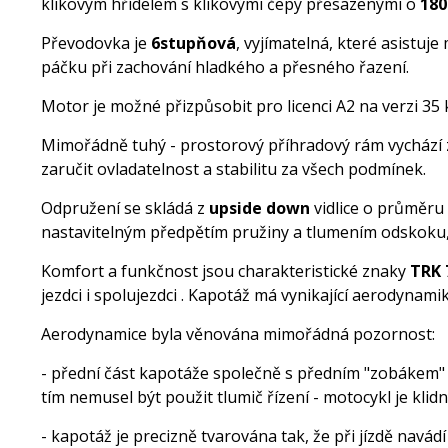
klikovým hřídelem s klikovými čepy přesazenými o
180
Převodovka je
6stupňová
, vyjímatelná, které asistu
páčku při zachování hladkého a přesného řazení.
Motor je možné přizpůsobit pro licenci A2 na verzi 35
Mimořádně tuhý - prostorový příhradový rám vychází z
zaručit ovladatelnost a stabilitu za všech podmínek.
Odpružení se skládá z
upside down
vidlice o průměru
nastavitelným předpětím pružiny a tlumením odskoku
Komfort a funkčnost jsou charakteristické znaky
TRK 
jezdci i spolujezdci . Kapotáž má vynikající aerodynam
Aerodynamice byla věnována mimořádná pozornost:
- přední část kapotáže společně s předním "zobákem" t
tím nemusel být použit tlumič řízení - motocykl je klid
- kapotáž je precizně tvarována tak, že při jízdě nav