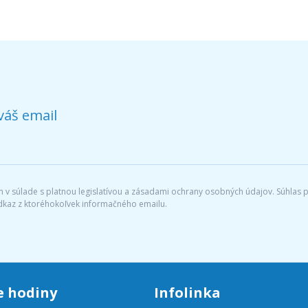
váš email
v súlade s platnou legislatívou a zásadami ochrany osobných údajov. Súhlas po
dkaz z ktoréhokoľvek informačného emailu.
e hodiny
Infolinka