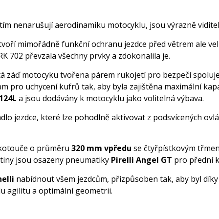
 tím nenarušují aerodinamiku motocyklu, jsou výrazně vidite
tvoří mimořádně funkční ochranu jezdce před větrem ale velmi
K 702 převzala všechny prvky a zdokonalila je.
 záď motocyku tvořena párem rukojetí pro bezpečí spolujezdce
m pro uchycení kufrů tak, aby byla zajištěna maximální kapa
124L
a jsou dodávány k motocyklu jako volitelná výbava.
dlo jezdce, které lze pohodlně aktivovat z podsvícených ovlá
í kotouče o průměru
320 mm vpředu
se čtyřpístkovým třme
litiny jsou osazeny pneumatiky
Pirelli Angel GT
pro přední 
elli
nabídnout všem jezdcům, přizpůsoben tak, aby byl díky v
u agilitu a optimální geometrii.