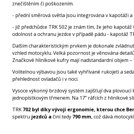
znečištěním či poškozením.
- přední směrová světla jsou integrována v kapotáži a
- již předchůdce TRK 502 je znám tím, že jeho kapotáž 
odolnost a ochranu jezdce v případě pádu - kapotáž TR
Dalším charakteristickým prvkem je dokonale zvládnutá
vzhled motocyklu. Velká pozornost je věnována detailů
Značkové hliníkové kufry mají nadstandardní objem –
Volitelnou výbavou jsou také vyhřívané rukojeti a seda
přehlednost ovladačů i v noci.
Vysoce výkonný brzdový systém zajišťují dva plovouc
jednopístkovým třmenem. Na 17” ráfcích z hliníkové s
TRK
702 byl díky vývoji ergonomie, kterou chce
Ben
spektru
jezdců
a
činí tedy
790
mm
, což dává motocykl