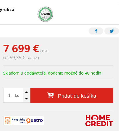
ýrobca:
7 699
€
s DPH
6 259,35 €
bez DPH
Skladom u dodávateľa, dodanie možné do 48 hodín
ks
Pridať do košíka