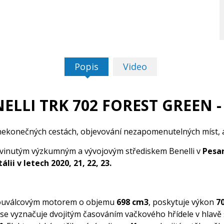
Popis
Video
ELLI TRK 702 FOREST GREEN -
 nekonečných cestách, objevování nezapomenutelných míst,
vinutým výzkumným a vývojovým střediskem Benelli v
Pesa
lii v letech 2020, 21, 22, 23.
vouválcovým motorem o objemu
698 cm3
, poskytuje výkon
7
se vyznačuje dvojitým časováním vačkového hřídele v hlavě