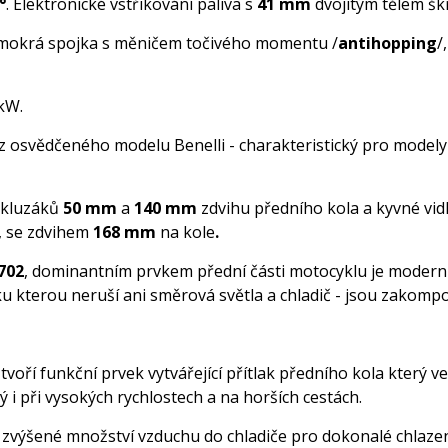
°
. Elektronické vstřikování paliva s
41 mm
dvojitým tělem škr
je mokrá spojka s měničem točivého momentu /
antihopping
/
 kW.
 osvědčeného modelu Benelli - charakteristický pro modely
 kluzáků
50 mm
a
140 mm
zdvihu předního kola a kyvné vidli
, se zdvihem
168 mm
na kole
.
702
, dominantním prvkem přední části motocyklu je moderní
iku kterou neruší ani směrová světla a chladič - jsou zakomp
voří funkční prvek vytvářející přítlak předního kola který v
ný i při vysokých rychlostech a na horších cestách.
ádí zvýšené množství vzduchu do chladiče pro dokonalé chlaz