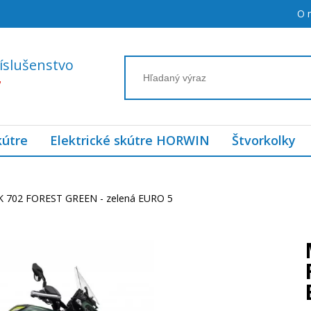
O 
íslušenstvo
7
kútre
Elektrické skútre HORWIN
Štvorkolky
K 702 FOREST GREEN - zelená EURO 5