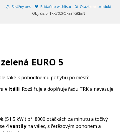
Strážny pes
Pridať do wishlistu
Otázka na produkt
Obj. čislo: TRK702FORESTGREEN
 zelená EURO 5
 ale také k pohodlnému pohybu po městě.
ru
v Itálii
. Rozšiřuje a doplňuje řadu TRK a navazuje
0k
(51,5 kW ) při 8000 otáčkách za minutu a točivý
 se
4 ventily
na válec, s řetězovým pohonem a