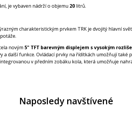
ní, je vybaven nádrží o objemu
20
litrů.
azným charakteristickým prvkem TRK je dvojitý hlavní světlome
potáže.
zcela novým
5" TFT barevným displejem s vysokým rozliš
 a další funkce. Ovládací prvky na řídítkách umožňují také 
integrovanou v předním zobáku kola, která umožňuje nahráv
Naposledy navštívené