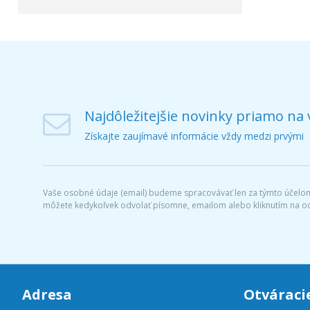
Najdôležitejšie novinky priamo na 
Získajte zaujímavé informácie vždy medzi prvými
Vaše osobné údaje (email) budeme spracovávať len za týmto účelom 
môžete kedykoľvek odvolať písomne, emailom alebo kliknutím na o
Adresa
Otváraci