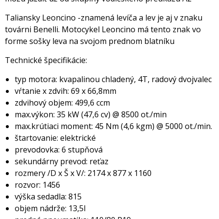
Taliansky Leoncino -znamená levíča a lev je aj v znaku
továrni Benelli. Motocykel Leoncino má tento znak vo
forme sošky leva na svojom prednom blatníku
Technické špecifikácie:
typ motora: kvapalinou chladený, 4T, radový dvojvalec
vŕtanie x zdvih: 69 x 66,8mm
zdvihový objem: 499,6 ccm
max.výkon: 35 kW (47,6 cv) @ 8500 ot./min
max.krútiaci moment: 45 Nm (4,6 kgm) @ 5000 ot./min.
štartovanie: elektrické
prevodovka: 6 stupňová
sekundárny prevod: reťaz
rozmery /D x Š x V/: 2174 x 877 x 1160
rozvor: 1456
výška sedadla: 815
objem nádrže: 13,5l