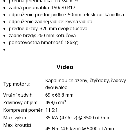
predná pneumatika: 110/80 R19
zadná pneumatika: 150/70 R17
odpruženie prednej vidlice: 50mm teleskopická vidlica
odpruženie zadnej vidlice: kyvná vidlica
predné brzdy: 320 mm dvojkotúčová
zadné brzdy: 260 mm kotúčová
pohotovostná hmotnosť: 186kg
Video
Kapalinou chlazený, čtyřdobý, řadový
Typ motoru:
dvouválec
Vrtání x zdvih:
69 x 66,8 mm
Zdvihový objem:
499,6 cm³
Kompresní poměr:
11,5:1
Max. výkon:
35 kW (47,6 cv) @ 8500 ot./min.
Max. kroutící
45 Nm (4,6 kgm) @ 5000 ot./min.