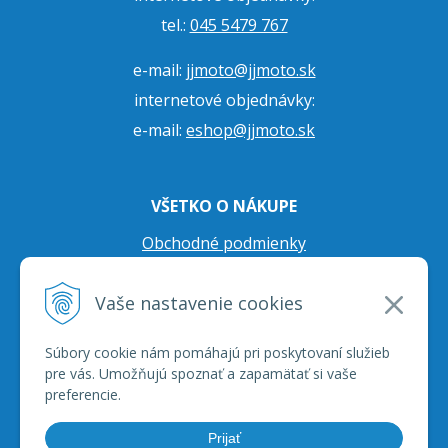
tel.:
045 5479 767
e-mail:
jjmoto@jjmoto.sk
internetové objednávky:
e-mail:
eshop@jjmoto.sk
VŠETKO O NÁKUPE
Obchodné podmienky
Ochrana osobných údajov
Vaše nastavenie cookies
Prepravné podmienky
Reklamačný poriadok
Súbory cookie nám pomáhajú pri poskytovaní služieb
pre vás. Umožňujú spoznať a zapamätať si vaše
preferencie.
Prijať