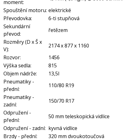
moment:
Spouštění motoru:
elektrické
Převodovka:
6-ti stupňová
Sekundární
řetězem
převod:
Rozměry (D x Š x
2174 x 877 x 1160
V):
Rozvor:
1456
Výška sedla:
815
Objem nádrže:
13,5l
Pneumatiky -
110/80 R19
přední:
Pneumatiky -
150/70 R17
zadní:
Odpružení -
50 mm teleskopická vidlice
přední:
Odpružení - zadní:
kyvná vidlice
Brzdy - přední:
320 mm dvoukotoučová