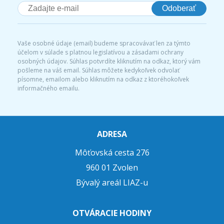
Odoberať
Vaše osobné údaje (email) budeme spracovávať len za týmto
účelom v súlade s platnou legislatívou a zásadami ochrany
osobných údajov. Súhlas potvrdíte kliknutím na odkaz, ktorý vám
pošleme na váš email. Súhlas môžete kedykoľvek odvolať
písomne, emailom alebo kliknutím na odkaz z ktoréhokoľvek
informačného emailu.
ADRESA
Môťovská cesta 276
960 01 Zvolen
Bývalý areál LIAZ-u
OTVÁRACIE HODINY