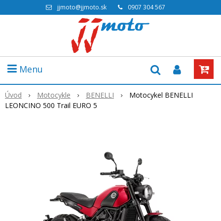
jjmoto@jjmoto.sk
0907 304 567
Menu
Úvod
Motocykle
BENELLI
Motocykel BENELLI
LEONCINO 500 Trail EURO 5
Akcia
-16%