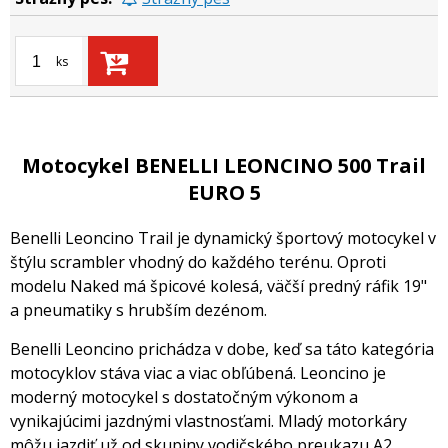
ks
Motocykel BENELLI LEONCINO 500 Trail
EURO 5
Benelli Leoncino Trail je dynamický športový motocykel v
štýlu scrambler vhodný do každého terénu. Oproti
modelu Naked má špicové kolesá, väčší predný ráfik 19"
a pneumatiky s hrubším dezénom.
Benelli Leoncino prichádza v dobe, keď sa táto kategória
motocyklov stáva viac a viac obľúbená. Leoncino je
moderný motocykel s dostatočným výkonom a
vynikajúcimi jazdnými vlastnosťami. Mladý motorkáry
môžu jazdiť už od skupiny vodičského preukazu A2