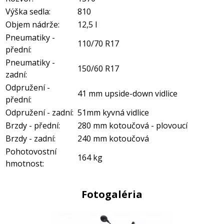
Výška sedla:
810
Objem nádrže:
12,5 l
Pneumatiky -
110/70 R17
přední:
Pneumatiky -
150/60 R17
zadní:
Odpružení -
41 mm upside-down vidlice
přední:
Odpružení - zadní:
51mm kyvná vidlice
Brzdy - přední:
280 mm kotoučová - plovoucí
Brzdy - zadní:
240 mm kotoučová
Pohotovostní
164 kg
hmotnost:
Fotogaléria