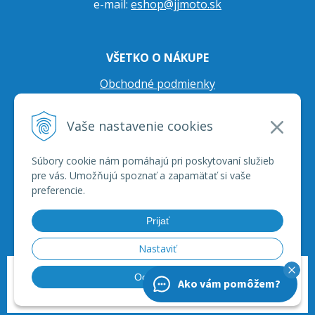
e-mail:
eshop@jjmoto.sk
VŠETKO O NÁKUPE
Obchodné podmienky
Ochrana osobných údajov
Vaše nastavenie cookies
Prepravné podmienky
Reklamačný poriadok
Súbory cookie nám pomáhajú pri poskytovaní služieb
pre vás. Umožňujú spoznať a zapamätať si vaše
preferencie.
Prijať
Nastaviť
© 2026 JJ Moto - skútre, štvorkolky, moto príslušenstvo, ich servis. •
tvorba
Odmietnuť
Ako vám pomôžem?
eshopu cez UNIobchod
,
webhosting
spoločnosti
WEBYGROUP