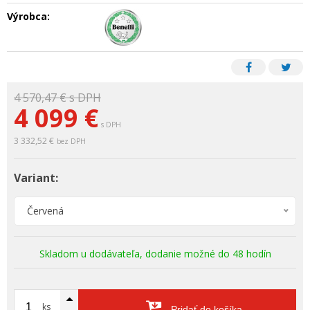
Výrobca:
4 570,47 €
s DPH
4 099 €
s DPH
3 332,52 €
bez DPH
Variant:
Červená
Skladom u dodávateľa, dodanie možné do 48 hodín
ks
Pridať do košíka