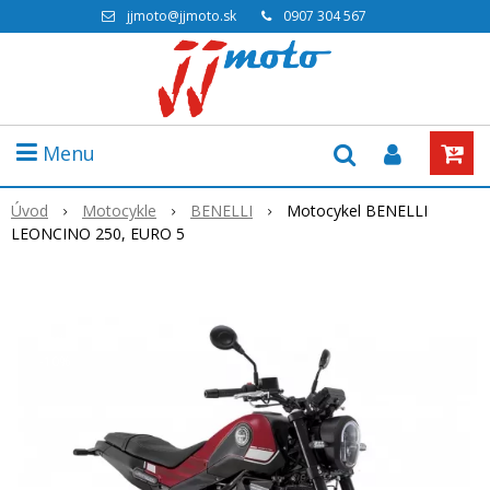
jjmoto@jjmoto.sk
0907 304 567
Menu
Úvod
Motocykle
BENELLI
Motocykel BENELLI
LEONCINO 250, EURO 5
Akcia
-10%