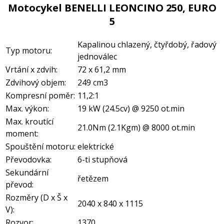
Motocykel BENELLI LEONCINO 250, EURO
5
Kapalinou chlazený, čtyřdobý, řadový
Typ motoru:
jednoválec
Vrtání x zdvih:
72 x 61,2 mm
Zdvihový objem:
249 cm3
Kompresní poměr:
11,2:1
Max. výkon:
19 kW (24.5cv) @ 9250 ot.min
Max. kroutící
21.0Nm (2.1Kgm) @ 8000 ot.min
moment:
Spouštění motoru:
elektrické
Převodovka:
6-ti stupňová
Sekundární
řetězem
převod:
Rozměry (D x Š x
2040 x 840 x 1115
V):
Rozvor:
1370