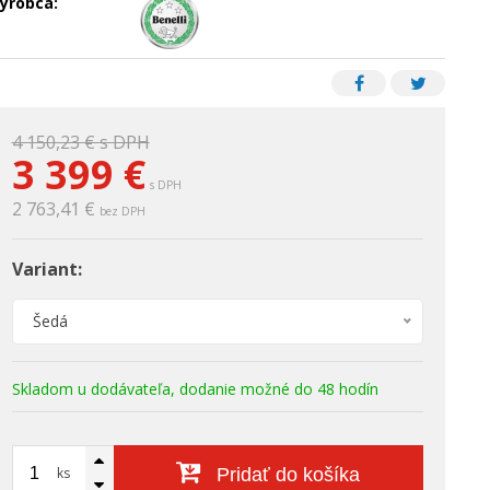
ýrobca:
4 150,23 €
s DPH
3 399 €
s DPH
2 763,41 €
bez DPH
Variant:
Šedá
Skladom u dodávateľa, dodanie možné do 48 hodín
ks
Pridať do košíka