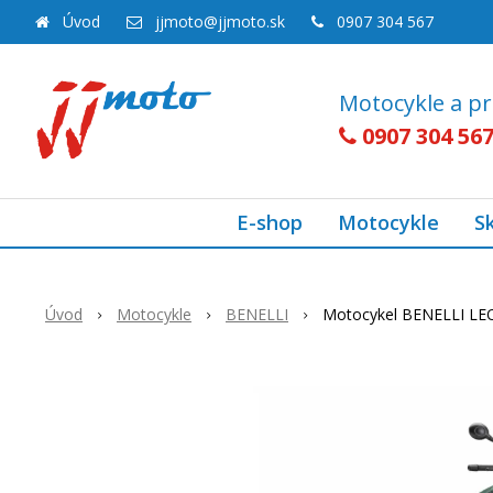
Úvod
jjmoto@jjmoto.sk
0907 304 567
Motocykle a pr
0907 304 56
E-shop
Motocykle
S
Úvod
Motocykle
BENELLI
Motocykel BENELLI L
Akcia
-18%