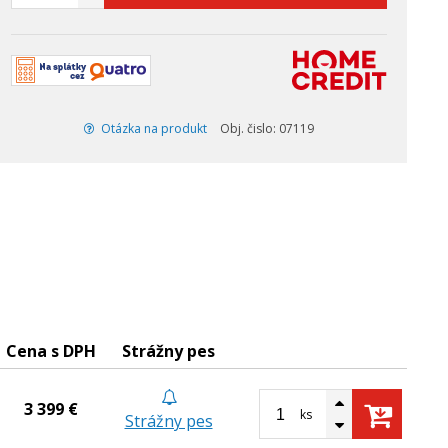
Otázka na produkt
Obj. čislo: 07119
Cena s DPH
Strážny pes
3 399 €
ks
Strážny pes