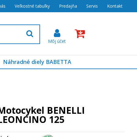
nás
Veľkostné tabuľky
Predajňa
Servis
Kontakt
Náhradné diely BABETTA
Motocykel BENELLI
LEONCINO 125