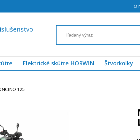
O 
íslušenstvo
7
kútre
Elektrické skútre HORWIN
Štvorkolky
EONCINO 125