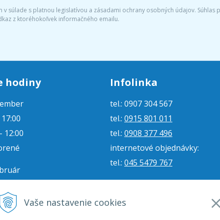
v súlade s platnou legislatívou a zásadami ochrany osobných údajov. Súhlas po
dkaz z ktoréhokoľvek informačného emailu.
e hodiny
Infolinka
tember
tel.: 0907 304 567
- 17:00
tel.:
0915 801 011
- 12:00
tel.:
0908 377 496
orené
internetové objednávky:
tel.:
045 5479 767
ebruár
- 16:00
e-mail:
jjmoto@jjmoto.sk
vorené
internetové objednávky:
Vaše nastavenie cookies
orené
e-mail:
eshop@jjmoto.sk