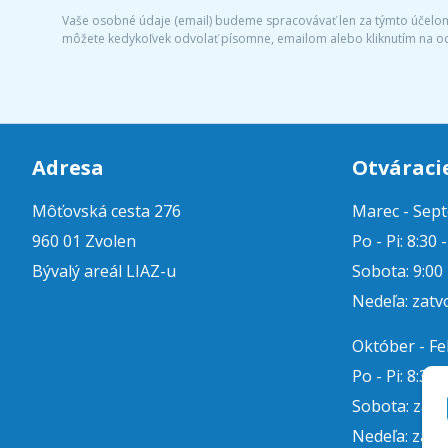
Vaše osobné údaje (email) budeme spracovávať len za týmto účelom 
môžete kedykoľvek odvolať písomne, emailom alebo kliknutím na o
Adresa
Otváraci
Môťovská cesta 276
Marec - Sep
960 01 Zvolen
Po - Pi: 8:30 
Bývalý areál LIAZ-u
Sobota: 9:00 
Nedeľa: zatv
Október - F
Po - Pi: 8:30 
Sobota: zat
Nedeľa: zatv