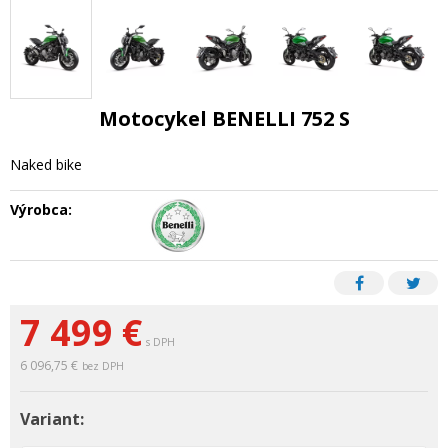
Motocykel BENELLI 752 S
Naked bike
Výrobca:
7 499 €
s DPH
6 096,75 €
bez DPH
Variant: