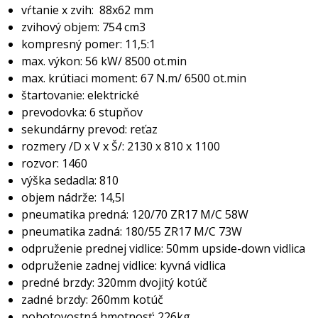
vŕtanie x zvih: 88x62 mm
zvihový objem: 754 cm3
kompresný pomer: 11,5:1
max. výkon: 56 kW/ 8500 ot.min
max. krútiaci moment: 67 N.m/ 6500 ot.min
štartovanie: elektrické
prevodovka: 6 stupňov
sekundárny prevod: reťaz
rozmery /D x V x Š/: 2130 x 810 x 1100
rozvor: 1460
výška sedadla: 810
objem nádrže: 14,5l
pneumatika predná: 120/70 ZR17 M/C 58W
pneumatika zadná: 180/55 ZR17 M/C 73W
odpruženie prednej vidlice: 50mm upside-down vidlica
odpruženie zadnej vidlice: kyvná vidlica
predné brzdy: 320mm dvojitý kotúč
zadné brzdy: 260mm kotúč
pohotovostná hmotnosť: 226kg