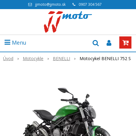
jjmoto@jjmoto.sk
0907 304 567
Menu
Úvod
Motocykle
BENELLI
Motocykel BENELLI 752 S