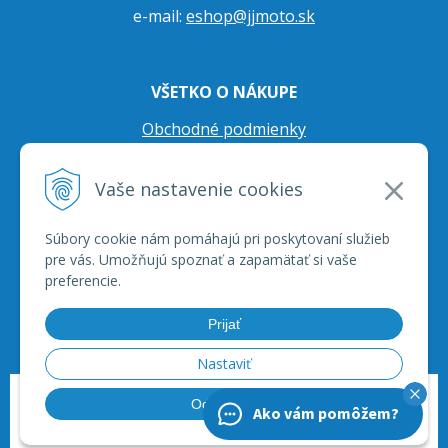
e-mail:
eshop@jjmoto.sk
VŠETKO O NÁKUPE
Obchodné podmienky
Ochrana osobných údajov
Vaše nastavenie cookies
Prepravné podmienky
Reklamačný poriadok
Súbory cookie nám pomáhajú pri poskytovaní služieb
pre vás. Umožňujú spoznať a zapamätať si vaše
preferencie.
Prijať
Nastaviť
© 2026 JJ Moto - skútre, štvorkolky, moto príslušenstvo, ich servis. •
tvorba
Odmietnuť
Ako vám pomôžem?
eshopu cez UNIobchod
,
webhosting
spoločnosti
WEBYGROUP