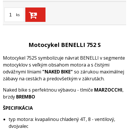
ks
Motocykel BENELLI 752 S
Motocykel 752S symbolizuje návrat BENELLI v segmente
motocyklov s veľkým obsahom motora a s čistými
odvážnymi líniami
"NAKED BIKE"
so zárukou maximálnej
zábavy na cestách a predovšetkým v zákrutách.
Naked bike s perfektnou výbavou - tlmiče
MARZOCCHI
,
brzdy
BREMBO
ŠPECIFIKÁCIA
typ motora: kvapalinou chladený 4T, 8 - ventilový,
dvojvalec