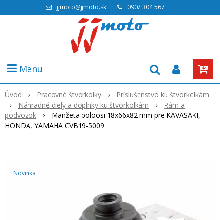
jjmoto@jjmoto.sk
0907 304 567
Menu
Úvod
Pracovné štvorkolky
Príslušenstvo ku štvorkolkám
Náhradné diely a doplnky ku štvorkolkám
Rám a
podvozok
Manžeta poloosi 18x66x82 mm pre KAVASAKI,
HONDA, YAMAHA CVB19-5009
Novinka