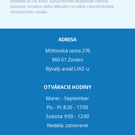
pošleme na váš email. Súhlas môžete kedykoľvek odvolať
písomne, emailom alebo kliknutím na odkaz z ktoréhokoľvek
informačného emailu.
ADRESA
Môťovská cesta 276
960 01 Zvolen
Bývalý areál LIAZ-u
OTVÁRACIE HODINY
Marec - September
Po - Pi: 8:30 - 17:00
Sobota: 9:00 - 12:00
Nedeľa: zatvorené