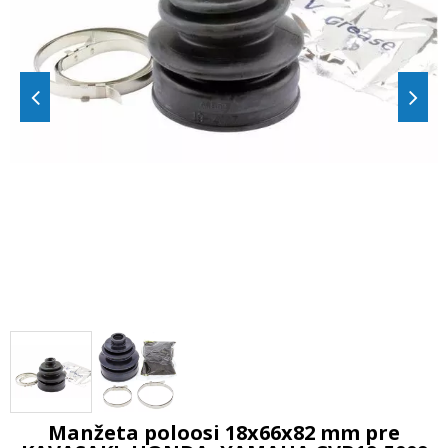
Manžeta poloosi 18x66x82 mm pre