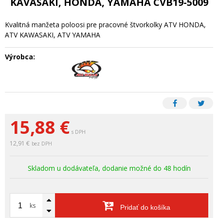
KAVASAKI, HONDA, YAMAHA CVB19-5009
Kvalitná manžeta poloosi pre pracovné štvorkolky ATV HONDA,
ATV KAWASAKI, ATV YAMAHA
Výrobca:
15,88
€
s DPH
12,91 €
bez DPH
Skladom u dodávateľa, dodanie možné do 48 hodín
ks
Pridať do košíka