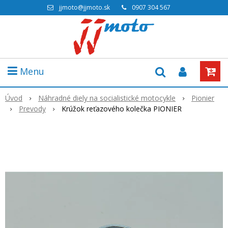
jjmoto@jjmoto.sk
0907 304 567
Menu
Úvod
Náhradné diely na socialistické motocykle
Pionier
Prevody
Krúžok reťazového kolečka PIONIER