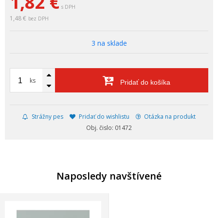
1,82
€
s DPH
1,48 €
bez DPH
3 na sklade
ks
Pridať do košíka
Strážny pes
Pridať do wishlistu
Otázka na produkt
Obj. čislo: 01472
Naposledy navštívené