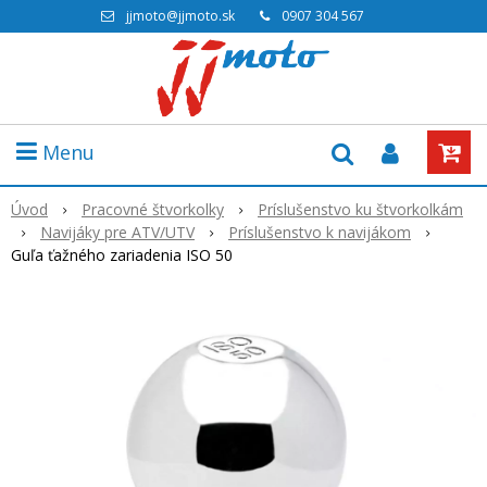
jjmoto@jjmoto.sk
0907 304 567
Menu
Úvod
Pracovné štvorkolky
Príslušenstvo ku štvorkolkám
Navijáky pre ATV/UTV
Príslušenstvo k navijákom
Guľa ťažného zariadenia ISO 50