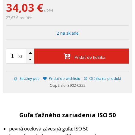
34,03
€
s DPH
27,67 €
bez DPH
2 na sklade
ks
Pridať do košíka
Strážny pes
Pridať do wishlistu
Otázka na produkt
Obj. čislo: 3902-0222
Guľa ťažného zariadenia ISO 50
pevná oceľová závesná guľa: ISO 50