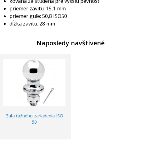
kovaná za studena pre vyššiu pevnosť
priemer závitu: 19,1 mm
priemer guľe: 50,8 ISO50
dĺžka závitu: 28 mm
Naposledy navštívené
Guľa ťažného zariadenia ISO
50