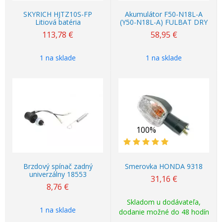
SKYRICH HJTZ10S-FP
Akumulátor F50-N18L-A
Litiová batéria
(Y50-N18L-A) FULBAT DRY
113,78
€
58,95
€
1 na sklade
1 na sklade
100%
Brzdový spínač zadný
Smerovka HONDA 9318
univerzálny 18553
31,16
€
8,76
€
Skladom u dodávateľa,
1 na sklade
dodanie možné do 48 hodín