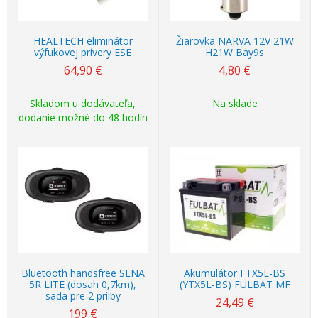
HEALTECH eliminátor
Žiarovka NARVA 12V 21W
výfukovej prívery ESE
H21W Bay9s
64,90
€
4,80
€
Skladom u dodávateľa,
Na sklade
dodanie možné do 48 hodín
Bluetooth handsfree SENA
Akumulátor FTX5L-BS
5R LITE (dosah 0,7km),
(YTX5L-BS) FULBAT MF
sada pre 2 prilby
24,49
€
199
€