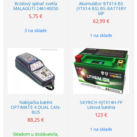
Brzdový spínač svetla
Akumulátor BTX14-BS
MALAGUTI 246140050
(YTX14-BS) BS-BATTERY
MF
5,75
€
62,99
€
3 na sklade
1 na sklade
Nabíjačka batérii
SKYRICH HJTX14H-FP
OPTIMATE 4 DUAL CAN-
Litiová batéria
BUS
123
€
88,25
€
1 na sklade
Skladom u dodávateľa,