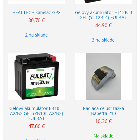
HEALTECH kabeláž GPX
Gélový akumulátor FT12B-4
GEL (YT12B-4) FULBAT
30,70
€
44,90
€
2 na sklade
3 na sklade
Gélový akumulátor FB10L-
Radiaca čelusť ťažká
A2/B2 GEL (YB10L-A2/B2)
Babetta 210
FULBAT
10,36
€
47,60
€
Na sklade