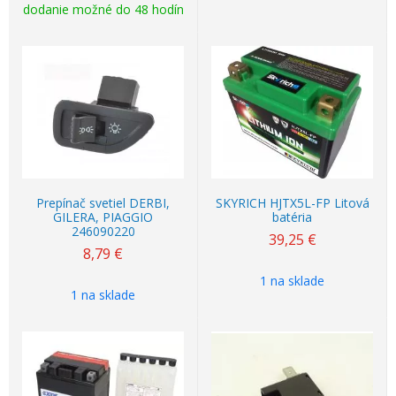
dodanie možné do 48 hodín
Prepínač svetiel DERBI,
SKYRICH HJTX5L-FP Litová
GILERA, PIAGGIO
batéria
246090220
39,25
€
8,79
€
1 na sklade
1 na sklade