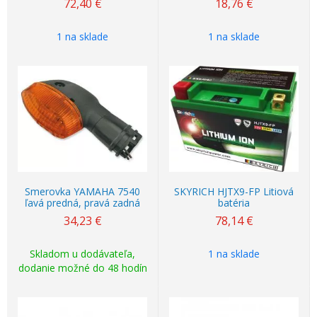
72,40
€
18,76
€
1 na sklade
1 na sklade
Smerovka YAMAHA 7540
SKYRICH HJTX9-FP Litiová
ľavá predná, pravá zadná
batéria
34,23
€
78,14
€
Skladom u dodávateľa,
1 na sklade
dodanie možné do 48 hodín