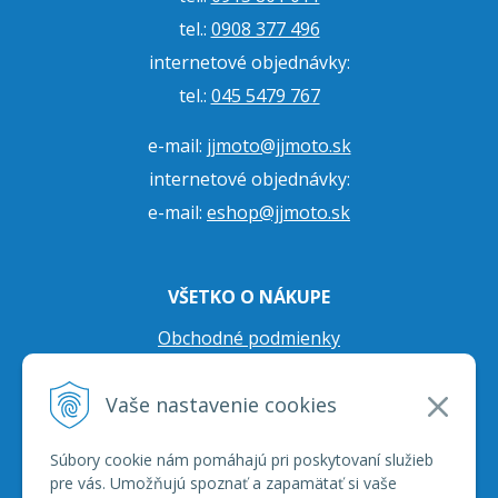
tel.:
0908 377 496
internetové objednávky:
tel.:
045 5479 767
e-mail:
jjmoto@jjmoto.sk
internetové objednávky:
e-mail:
eshop@jjmoto.sk
VŠETKO O NÁKUPE
Obchodné podmienky
Ochrana osobných údajov
Vaše nastavenie cookies
Prepravné podmienky
Reklamačný poriadok
Súbory cookie nám pomáhajú pri poskytovaní služieb
pre vás. Umožňujú spoznať a zapamätať si vaše