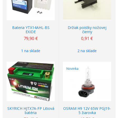
Bateria YTX14AHL-BS
Držiak poistky nožovej
EXIDE
čierny
79,90
€
0,91
€
1 na sklade
2 na sklade
Novinka
SKYRICH HJTX7A-FP Litiová
OSRAM H9 12V 65W PGJ19-
batéria
5 žiarovka