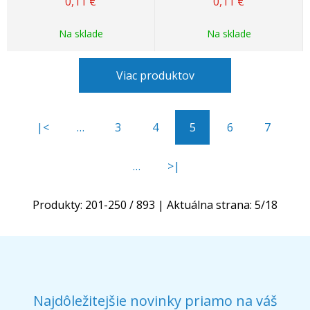
0,11
€
0,11
€
Na sklade
Na sklade
Viac produktov
|<
…
3
4
5
6
7
…
>|
Produkty:
201
-
250
/
893
| Aktuálna strana:
5
/
18
Najdôležitejšie novinky priamo na váš