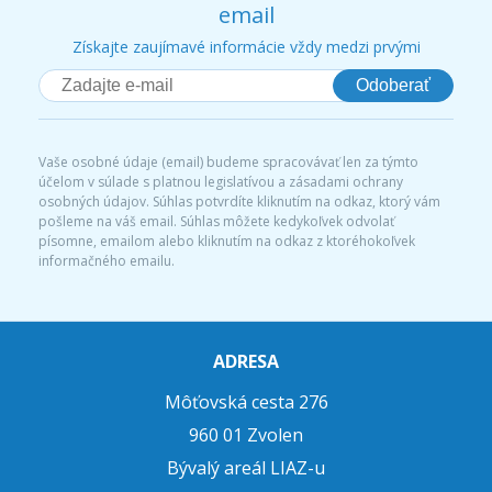
email
Získajte zaujímavé informácie vždy medzi prvými
Odoberať
Vaše osobné údaje (email) budeme spracovávať len za týmto
účelom v súlade s platnou legislatívou a zásadami ochrany
osobných údajov. Súhlas potvrdíte kliknutím na odkaz, ktorý vám
pošleme na váš email. Súhlas môžete kedykoľvek odvolať
písomne, emailom alebo kliknutím na odkaz z ktoréhokoľvek
informačného emailu.
ADRESA
Môťovská cesta 276
960 01 Zvolen
Bývalý areál LIAZ-u