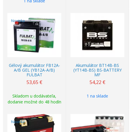
1 na sklade
Novinka
Gélový akumulátor FB12A-
Akumulátor BT14B-BS
A/B GEL (YB12A-A/B)
(YT14B-BS) BS-BATTERY
FULBAT
MF
53,65
€
54,22
€
Skladom u dodávateľa,
1 na sklade
dodanie možné do 48 hodín
Novinka