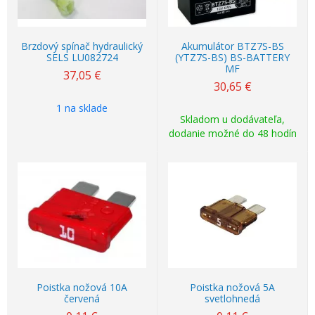
Brzdový spínač hydraulický
Akumulátor BTZ7S-BS
SELS LU082724
(YTZ7S-BS) BS-BATTERY
MF
37,05
€
30,65
€
1 na sklade
Skladom u dodávateľa,
dodanie možné do 48 hodín
Poistka nožová 10A
Poistka nožová 5A
červená
svetlohnedá