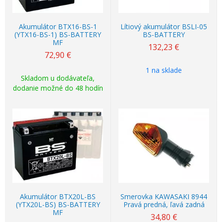
Akumulátor BTX16-BS-1
Lítiový akumulátor BSLI-05
(YTX16-BS-1) BS-BATTERY
BS-BATTERY
MF
132,23
€
72,90
€
1 na sklade
Skladom u dodávateľa,
dodanie možné do 48 hodín
Akumulátor BTX20L-BS
Smerovka KAWASAKI 8944
(YTX20L-BS) BS-BATTERY
Pravá predná, ľavá zadná
MF
34,80
€