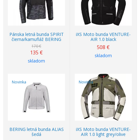
Pánska letná bunda SPIRIT
iXS Moto bunda VENTURE-
čierna/kamufláž BERING
AIR 1.0 black
170 €
508
€
135
€
skladom
skladom
Novinka
Novinka
BERING letná bunda ALIAS
iXS Moto bunda VENTURE-
šedá
AIR 1.0 light grey/olive