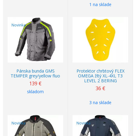
1 na sklade
Novinka
Pánska bunda GMS
Protektor chrbtový FLEX
TEMPER grey/yellow fluo
OMEGA žltý XL-4XL T3
LEVEL 2 BERING
139
€
36
€
skladom
3 na sklade
Novinka
Novinka