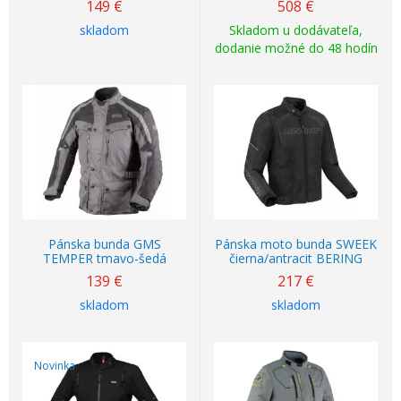
149
€
508
€
skladom
Skladom u dodávateľa,
dodanie možné do 48 hodín
Pánska bunda GMS
Pánska moto bunda SWEEK
TEMPER tmavo-šedá
čierna/antracit BERING
139
€
217
€
skladom
skladom
Novinka