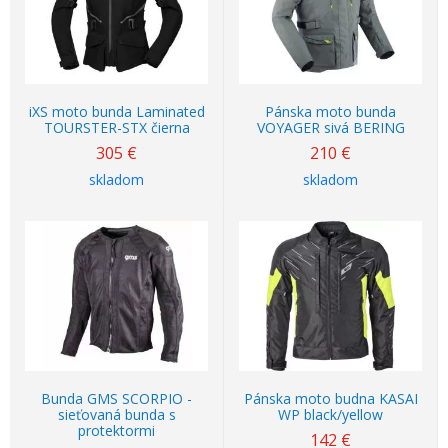
iXS moto bunda Laminated
Pánska moto bunda
TOURSTER-STX čierna
VOYAGER sivá BERING
305
€
210
€
skladom
skladom
Bunda GMS SCORPIO -
Pánska moto budna KASAI
sieťovaná bunda s
WP black/yellow
protektormi
142
€