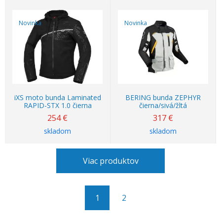
Novinka
Novinka
iXS moto bunda Laminated
BERING bunda ZEPHYR
RAPID-STX 1.0 čierna
čierna/sivá/žltá
254
€
317
€
skladom
skladom
Viac produktov
1
2