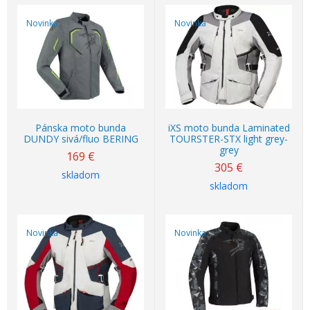
Novinka
Novinka
Pánska moto bunda
iXS moto bunda Laminated
DUNDY sivá/fluo BERING
TOURSTER-STX light grey-
grey
169
€
305
€
skladom
skladom
Novinka
Novinka