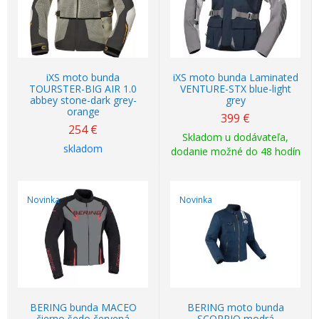
iXS moto bunda
iXS moto bunda Laminated
TOURSTER-BIG AIR 1.0
VENTURE-STX blue-light
abbey stone-dark grey-
grey
orange
399
€
254
€
Skladom u dodávateľa,
skladom
dodanie možné do 48 hodín
Novinka
Novinka
BERING bunda MACEO
BERING moto bunda
čierno šedo červená
SCORPIO modrá