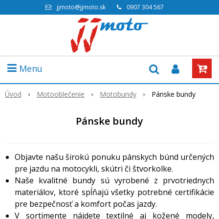
jjmoto@jjmoto.sk
0907 304 567
Menu
Úvod
Motooblečenie
Motobundy
Pánske bundy
Pánske bundy
Objavte našu širokú ponuku pánskych búnd určených
pre jazdu na motocykli, skútri či štvorkolke.
Naše kvalitné bundy sú vyrobené z prvotriednych
materiálov, ktoré spĺňajú všetky potrebné certifikácie
pre bezpečnosť a komfort počas jazdy.
V sortimente nájdete textilné aj kožené modely,