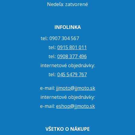
Nedeľa: zatvorené
INFOLINKA
tel.: 0907 304 567
tel.:
0915 801 011
tel.:
0908 377 496
internetové objednávky:
tel.:
045 5479 767
e-mail:
jjmoto@jjmoto.sk
internetové objednávky:
e-mail:
eshop@jjmoto.sk
VŠETKO O NÁKUPE