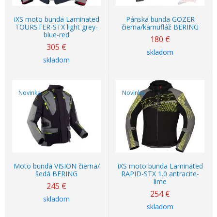
iXS moto bunda Laminated
Pánska bunda GOZER
TOURSTER-STX light grey-
čierna/kamufláž BERING
blue-red
180
€
305
€
skladom
skladom
Novinka
Novinka
Moto bunda VISION čierna/
iXS moto bunda Laminated
šedá BERING
RAPID-STX 1.0 antracite-
lime
245
€
254
€
skladom
skladom