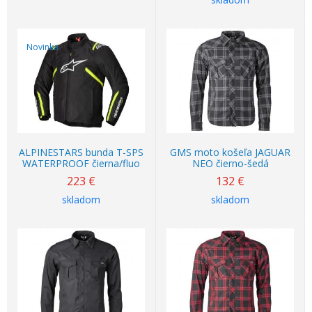
Novinka
ALPINESTARS bunda T-SPS
GMS moto košeľa JAGUAR
WATERPROOF čierna/fluo
NEO čierno-šedá
223
€
132
€
skladom
skladom