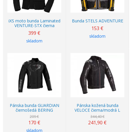
iXS moto bunda Laminated
Bunda STELS ADVENTURE
VENTURE-STX čierna
153
€
399
€
skladom
skladom
Akcia
-19%
Akcia
-30%
Pánska bunda GUARDIAN
Pánska kožená bunda
čiernošedá BERING
VELOCE čierna/modrá L
209 €
344,40 €
170
€
241,90
€
skladom