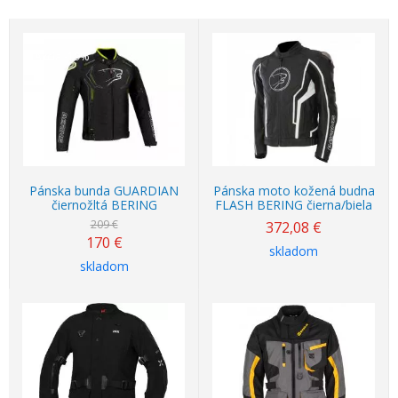
Akcia
-19%
Pánska bunda GUARDIAN
Pánska moto kožená budna
čiernožltá BERING
FLASH BERING čierna/biela
209 €
372,08
€
170
€
skladom
skladom