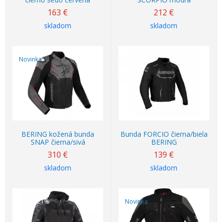
163
€
212
€
skladom
skladom
Novinka
BERING kožená bunda
Bunda FORCIO čierna/biela
SNAP čierna/sivá
BERING
310
€
139
€
skladom
skladom
Akcia
-21%
Novinka