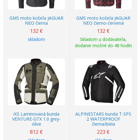
GMS moto košeľa JAGUAR
GMS moto košeľa JAGUAR
NEO čierna
NEO čierno-červená
132
€
132
€
skladom
Skladom u dodávateľa,
dodanie možné do 48 hodín
iXS Laminovaná bunda
ALPINESTARS bunda T-SPS
VENTURE-GTX 1.0 grey-
2 WATERPROOF
olive
čierna/biela
812
€
223
€