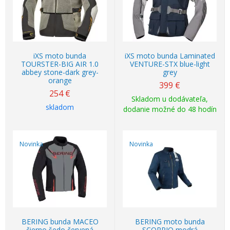
iXS moto bunda
iXS moto bunda Laminated
TOURSTER-BIG AIR 1.0
VENTURE-STX blue-light
abbey stone-dark grey-
grey
orange
399
€
254
€
Skladom u dodávateľa,
skladom
dodanie možné do 48 hodín
Novinka
Novinka
BERING bunda MACEO
BERING moto bunda
čierno šedo červená
SCORPIO modrá