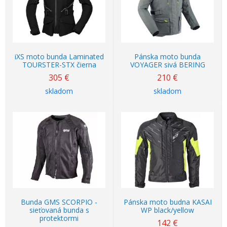
iXS moto bunda Laminated
Pánska moto bunda
TOURSTER-STX čierna
VOYAGER sivá BERING
305
€
210
€
skladom
skladom
Bunda GMS SCORPIO -
Pánska moto budna KASAI
sieťovaná bunda s
WP black/yellow
protektormi
142
€