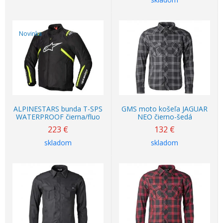
Novinka
ALPINESTARS bunda T-SPS
GMS moto košeľa JAGUAR
WATERPROOF čierna/fluo
NEO čierno-šedá
223
€
132
€
skladom
skladom