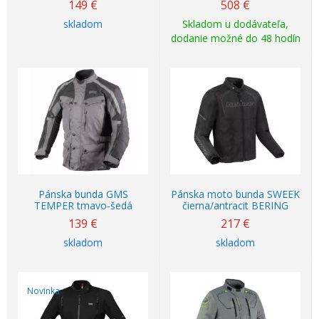
149
€
508
€
skladom
Skladom u dodávateľa,
dodanie možné do 48 hodín
Pánska bunda GMS
Pánska moto bunda SWEEK
TEMPER tmavo-šedá
čierna/antracit BERING
139
€
217
€
skladom
skladom
Novinka