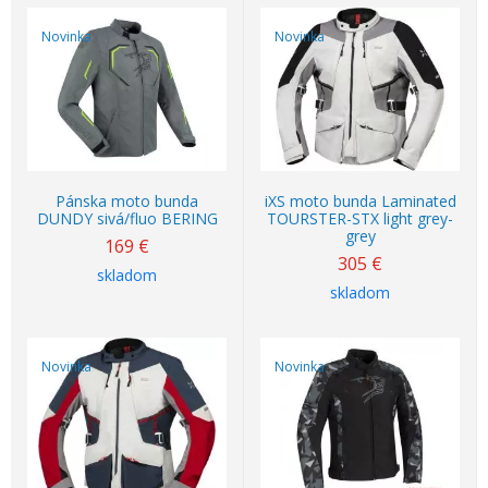
Novinka
Novinka
Pánska moto bunda
iXS moto bunda Laminated
DUNDY sivá/fluo BERING
TOURSTER-STX light grey-
grey
169
€
305
€
skladom
skladom
Novinka
Novinka