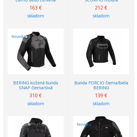
163
€
212
€
skladom
skladom
Novinka
BERING kožená bunda
Bunda FORCIO čierna/biela
SNAP čierna/sivá
BERING
310
€
139
€
skladom
skladom
Akcia
-21%
Novinka