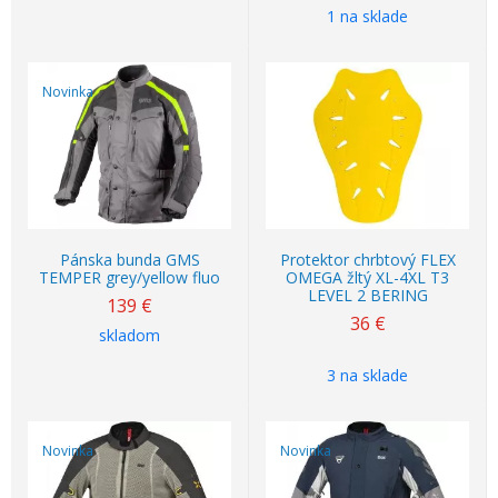
1 na sklade
Novinka
Pánska bunda GMS
Protektor chrbtový FLEX
TEMPER grey/yellow fluo
OMEGA žltý XL-4XL T3
LEVEL 2 BERING
139
€
36
€
skladom
3 na sklade
Novinka
Novinka