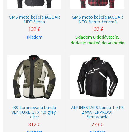
GMS moto košeľa JAGUAR
GMS moto košeľa JAGUAR
NEO čierna
NEO čierno-červená
132
€
132
€
skladom
Skladom u dodávateľa,
dodanie možné do 48 hodín
iXS Laminovaná bunda
ALPINESTARS bunda T-SPS
VENTURE-GTX 1.0 grey-
2 WATERPROOF
olive
čierna/biela
812
€
223
€