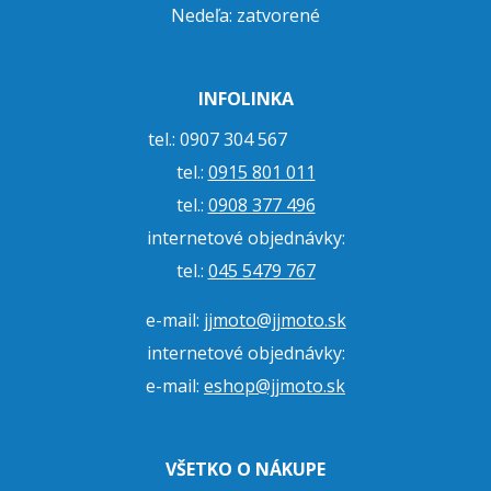
Nedeľa: zatvorené
INFOLINKA
tel.: 0907 304 567
tel.:
0915 801 011
tel.:
0908 377 496
internetové objednávky:
tel.:
045 5479 767
e-mail:
jjmoto@jjmoto.sk
internetové objednávky:
e-mail:
eshop@jjmoto.sk
VŠETKO O NÁKUPE