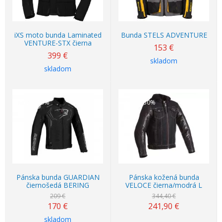
iXS moto bunda Laminated
Bunda STELS ADVENTURE
VENTURE-STX čierna
153
€
399
€
skladom
skladom
Akcia
-19%
Akcia
-30%
Pánska bunda GUARDIAN
Pánska kožená bunda
čiernošedá BERING
VELOCE čierna/modrá L
209 €
344,40 €
170
€
241,90
€
skladom