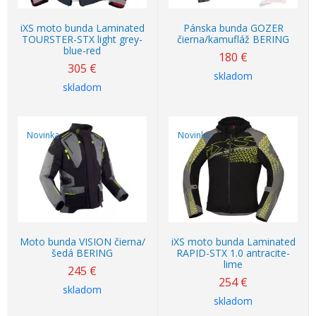
iXS moto bunda Laminated
Pánska bunda GOZER
TOURSTER-STX light grey-
čierna/kamufláž BERING
blue-red
180
€
305
€
skladom
skladom
Novinka
Novinka
Moto bunda VISION čierna/
iXS moto bunda Laminated
šedá BERING
RAPID-STX 1.0 antracite-
lime
245
€
254
€
skladom
skladom