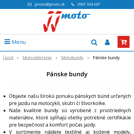
jjmoto@jjmoto.sk
0907 304 567
Menu
Úvod
Motooblečenie
Motobundy
Pánske bundy
Pánske bundy
Objavte našu širokú ponuku pánskych búnd určených
pre jazdu na motocykli, skútri či štvorkolke.
Naše kvalitné bundy sú vyrobené z prvotriednych
materiálov, ktoré spĺňajú všetky potrebné certifikácie
pre bezpečnosť a komfort počas jazdy.
V sortimente nájdete textilné aj kožené modely,