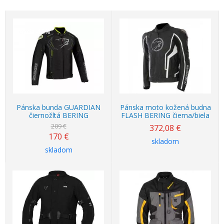
Akcia
-19%
Pánska bunda GUARDIAN
Pánska moto kožená budna
čiernožltá BERING
FLASH BERING čierna/biela
209 €
372,08
€
170
€
skladom
skladom