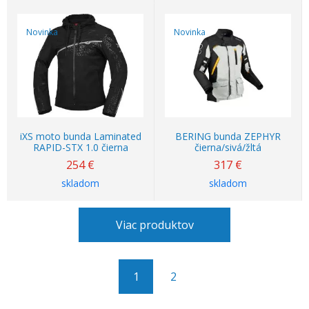
Novinka
Novinka
iXS moto bunda Laminated
BERING bunda ZEPHYR
RAPID-STX 1.0 čierna
čierna/sivá/žltá
254
€
317
€
skladom
skladom
Viac produktov
1
2