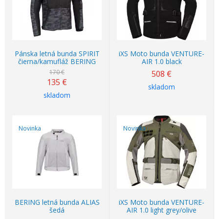
Pánska letná bunda SPIRIT
iXS Moto bunda VENTURE-
čierna/kamufláž BERING
AIR 1.0 black
170 €
508
€
135
€
skladom
skladom
Novinka
Novinka
BERING letná bunda ALIAS
iXS Moto bunda VENTURE-
šedá
AIR 1.0 light grey/olive