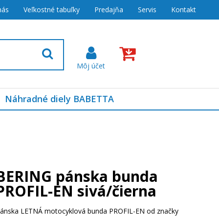
nás
Veľkostné tabuľky
Predajňa
Servis
Kontakt
Náhradné diely BABETTA
BERING pánska bunda
PROFIL-EN sivá/čierna
ánska LETNÁ motocyklová bunda PROFIL-EN od značky