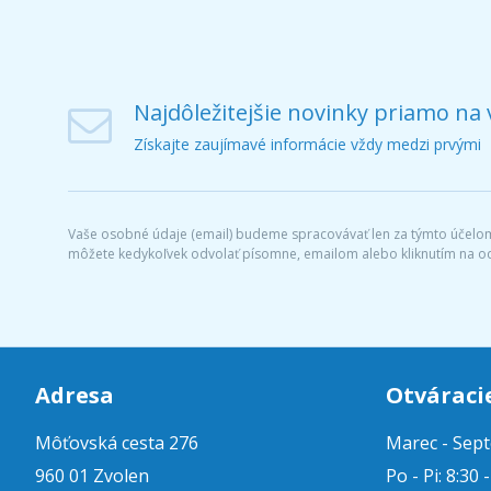
Najdôležitejšie novinky priamo na 
Získajte zaujímavé informácie vždy medzi prvými
Vaše osobné údaje (email) budeme spracovávať len za týmto účelom 
môžete kedykoľvek odvolať písomne, emailom alebo kliknutím na o
Adresa
Otváraci
Môťovská cesta 276
Marec - Sep
960 01 Zvolen
Po - Pi: 8:30 