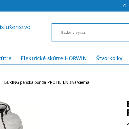
O 
íslušenstvo
7
kútre
Elektrické skútre HORWIN
Štvorkolky
BERING pánska bunda PROFIL-EN sivá/čierna
P