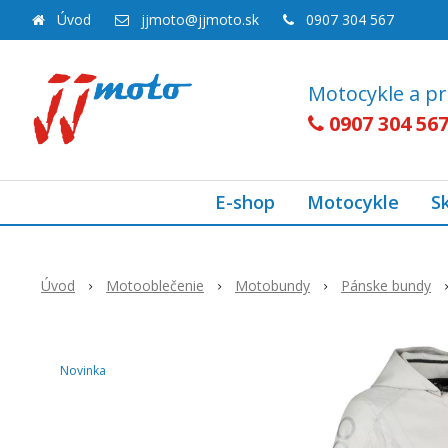
Úvod
jjmoto@jjmoto.sk
0907 304 567
Motocykle a pr
0907 304 56
E-shop
Motocykle
S
Úvod
Motooblečenie
Motobundy
Pánske bundy
Novinka