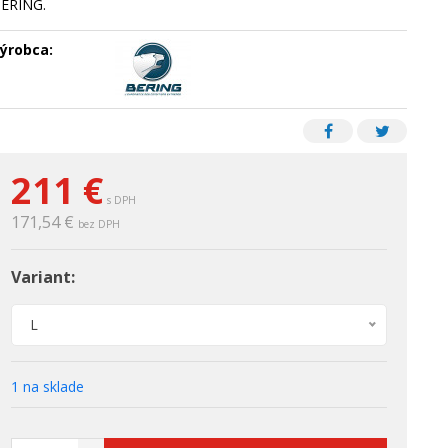
ERING.
ýrobca:
211 €
s DPH
171,54 €
bez DPH
Variant:
L
1 na sklade