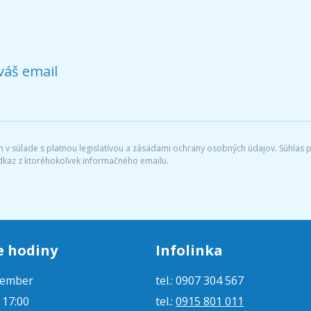
váš email
v súlade s platnou legislatívou a zásadami ochrany osobných údajov. Súhlas po
dkaz z ktoréhokoľvek informačného emailu.
e hodiny
Infolinka
tember
tel.: 0907 304 567
- 17:00
tel.:
0915 801 011