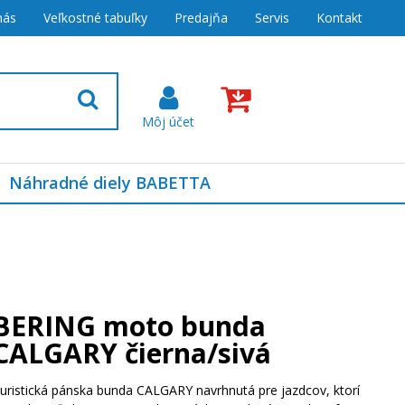
nás
Veľkostné tabuľky
Predajňa
Servis
Kontakt
Náhradné diely BABETTA
BERING moto bunda
CALGARY čierna/sivá
uristická pánska bunda CALGARY navrhnutá pre jazdcov, ktorí