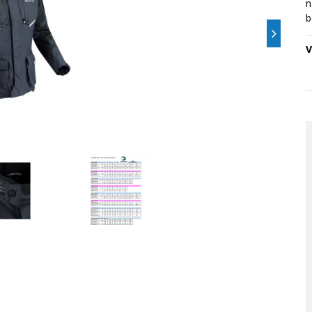
n
b
V