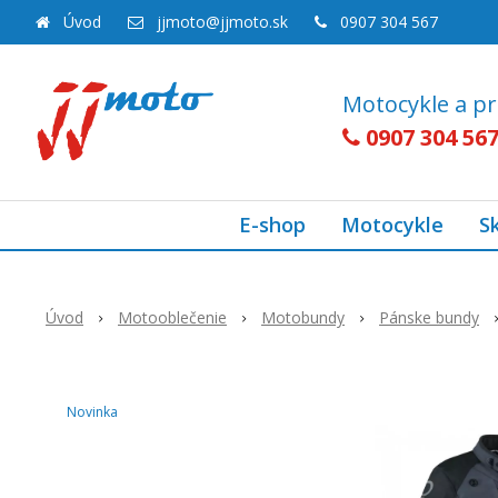
Úvod
jjmoto@jjmoto.sk
0907 304 567
Motocykle a pr
0907 304 56
E-shop
Motocykle
S
Úvod
Motooblečenie
Motobundy
Pánske bundy
Novinka