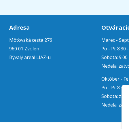
Adresa
Otváraci
Môťovská cesta 276
Marec - Sep
960 01 Zvolen
Po - Pi: 8:30 
Bývalý areál LIAZ-u
Sobota: 9:00 
Nedeľa: zatv
Október - F
Po - Pi: 8:30 
Sobota: zat
Nedeľa: zatv