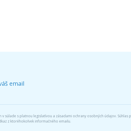
váš email
v súlade s platnou legislatívou a zásadami ochrany osobných údajov. Súhlas po
dkaz z ktoréhokoľvek informačného emailu.