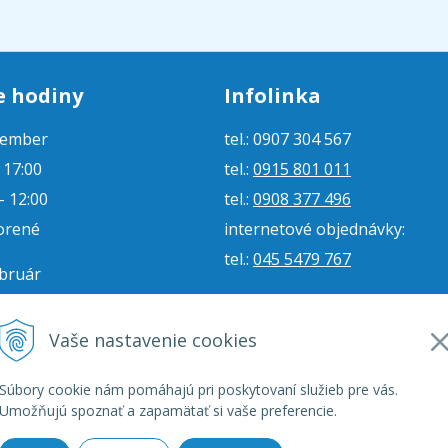
e hodiny
Infolinka
tember
tel.: 0907 304 567
- 17:00
tel.:
0915 801 011
- 12:00
tel.:
0908 377 496
orené
internetové objednávky:
tel.:
045 5479 767
ebruár
- 16:00
e-mail:
jjmoto@jjmoto.sk
vorené
internetové objednávky:
Vaše nastavenie cookies
orené
e-mail:
eshop@jjmoto.sk
Súbory cookie nám pomáhajú pri poskytovaní služieb pre vás.
Umožňujú spoznať a zapamätať si vaše preferencie.