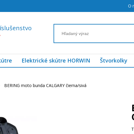
O 
íslušenstvo
7
kútre
Elektrické skútre HORWIN
Štvorkolky
BERING moto bunda CALGARY čierna/sivá
T