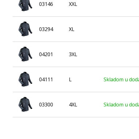
03146
XXL
03294
XL
04201
3XL
04111
L
Skladom u dodá
03300
4XL
Skladom u dodá