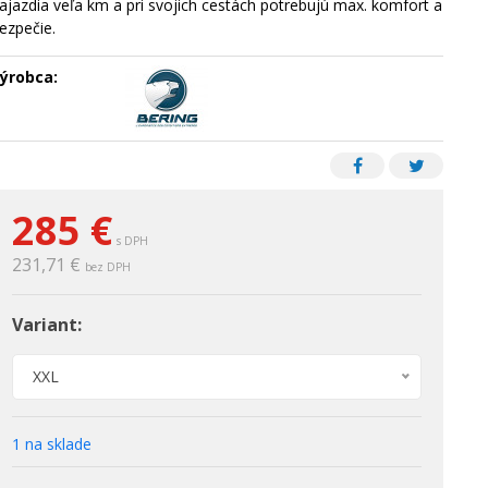
ajazdia veľa km a pri svojich cestách potrebujú max. komfort a
ezpečie.
ýrobca:
285 €
s DPH
231,71 €
bez DPH
Variant:
XXL
1 na sklade