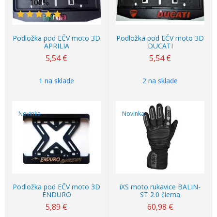
100%
Podložka pod EČV moto 3D
Podložka pod EČV moto 3D
APRILIA
DUCATI
5,54
€
5,54
€
1 na sklade
2 na sklade
Novinka
Novinka
Podložka pod EČV moto 3D
iXS moto rukavice BALIN-
ENDURO
ST 2.0 čierna
5,89
€
60,98
€