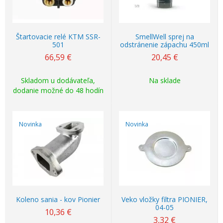
Štartovacie relé KTM SSR-
SmellWell sprej na
501
odstránenie zápachu 450ml
66,59
€
20,45
€
Skladom u dodávateľa,
Na sklade
dodanie možné do 48 hodín
Novinka
Novinka
Koleno sania - kov Pionier
Veko vložky filtra PIONIER,
04-05
10,36
€
3,32
€