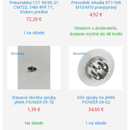
Pneumatika CST 90/90-21
Prevodník zrkadla RT11NR
CM723, 54M 4PR TT,
M10/M10 pravý/pravý
Enduro predná
4,92
€
72,20
€
Skladom u dodávateľa,
1 na sklade
dodanie možné do 48 hodín
Novinka
Novinka
Stavacia skrutka spojky
Kôš spojky na JAWA
JAWA PIONIER 09-18
PIONIER 09-02
1,39
€
34,60
€
Na sklade
1 na sklade