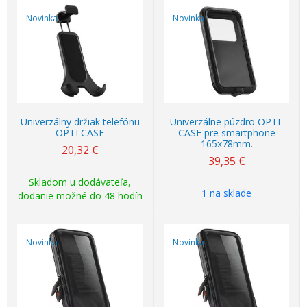
Novinka
Novinka
Univerzálny držiak telefónu
Univerzálne púzdro OPTI-
OPTI CASE
CASE pre smartphone
165x78mm.
20,32
€
39,35
€
Skladom u dodávateľa,
1 na sklade
dodanie možné do 48 hodín
Novinka
Novinka