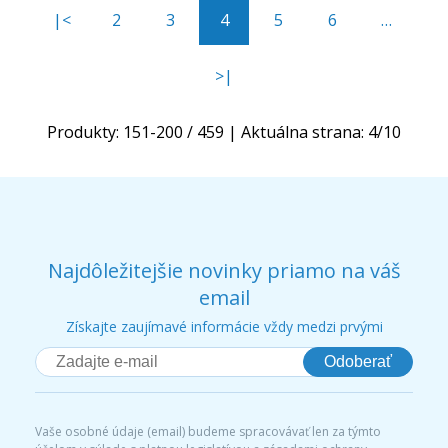
|<
2
3
4
5
6
…
>|
Produkty:
151
-
200
/
459
| Aktuálna strana:
4
/
10
Najdôležitejšie novinky priamo na váš
email
Získajte zaujímavé informácie vždy medzi prvými
Odoberať
Vaše osobné údaje (email) budeme spracovávať len za týmto