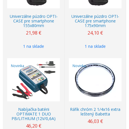
Univerzálne púzdro OPTI-
Univerzálne púzdro OPTI-
CASE pre smartphone
CASE pre smartphone
155x80mm
175x90mm
21,98
€
24,10
€
1 na sklade
1 na sklade
Novinka
Novinka
Nabíjačka batérii
Ráfik chróm 2 1/4x16 extra
OPTIMATE 1 DUO
leštený Babetta
PB/LITHIUM (12V/0,6A)
46,03
€
46,20
€