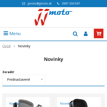
jjmoto@jjmoto.sk
0907 304 567
Menu
Úvod
Novinky
Novinky
Zoradiť:
Prednastavené
Novinka
Novinka