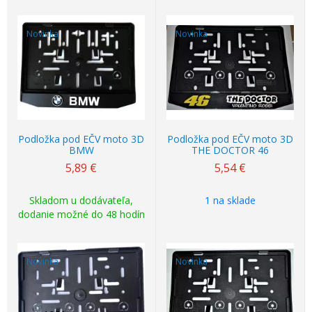
Novinka
Novinka
Podložka pod EČV moto 3D
Podložka pod EČV moto 3D
BMW
THE DOCTOR 46
5,89
€
5,54
€
Skladom u dodávateľa,
1 na sklade
dodanie možné do 48 hodín
Novinka
Novinka