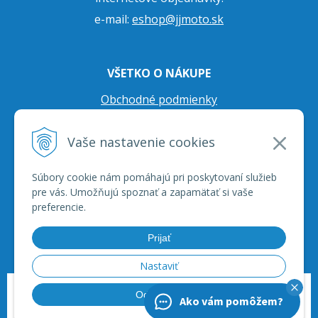
e-mail:
eshop@jjmoto.sk
VŠETKO O NÁKUPE
Obchodné podmienky
Ochrana osobných údajov
Vaše nastavenie cookies
Prepravné podmienky
Reklamačný poriadok
Súbory cookie nám pomáhajú pri poskytovaní služieb
pre vás. Umožňujú spoznať a zapamätať si vaše
preferencie.
Prijať
Nastaviť
© 2026 JJ Moto - skútre, štvorkolky, moto príslušenstvo, ich servis. •
tvorba
Odmietnuť
Ako vám pomôžem?
eshopu cez UNIobchod
,
webhosting
spoločnosti
WEBYGROUP