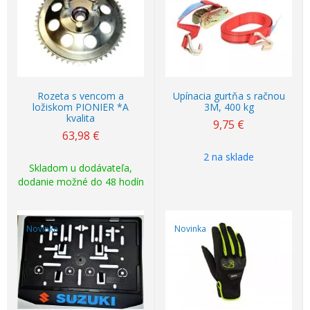
Rozeta s vencom a
Upínacia gurtňa s račnou
ložiskom PIONIER *A
3M, 400 kg
kvalita
9,75
€
63,98
€
2 na sklade
Skladom u dodávateľa,
dodanie možné do 48 hodín
Novinka
Novinka