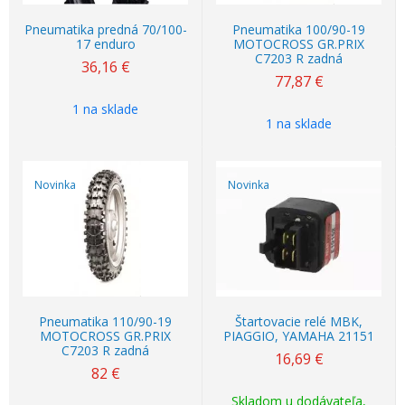
Pneumatika predná 70/100-
Pneumatika 100/90-19
17 enduro
MOTOCROSS GR.PRIX
C7203 R zadná
36,16
€
77,87
€
1 na sklade
1 na sklade
Novinka
Novinka
Pneumatika 110/90-19
Štartovacie relé MBK,
MOTOCROSS GR.PRIX
PIAGGIO, YAMAHA 21151
C7203 R zadná
16,69
€
82
€
Skladom u dodávateľa,