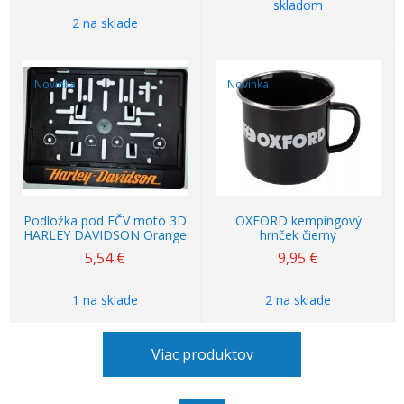
skladom
2 na sklade
Novinka
Novinka
Podložka pod EČV moto 3D
OXFORD kempingový
HARLEY DAVIDSON Orange
hrnček čierny
5,54
€
9,95
€
1 na sklade
2 na sklade
Viac produktov