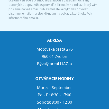
účelom v súlade s platnou legislatívou a zásadami ochrany
osobných údajov. Súhlas potvrdíte kliknutím na odkaz, ktorý vám
pošleme na váš email. Súhlas môžete kedykoľvek odvolať
písomne, emailom alebo kliknutím na odkaz z ktoréhokoľvek
informačného emailu.
ADRESA
Môťovská cesta 276
960 01 Zvolen
Bývalý areál LIAZ-u
OTVÁRACIE HODINY
Marec - September
Po - Pi: 8:30 - 17:00
Sobota: 9:00 - 12:00