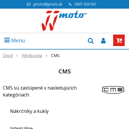
jjmoto@jjmoto.sk
0907 304 567
Menu
Úvod
Výrobcovia
CMS
CMS
CMS sú zastúpené v nasledujúcich
kategóriach:
Nákrčníky a kukly
Integrálne