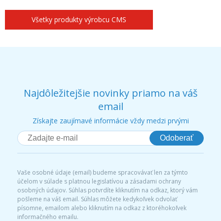
Všetky produkty výrobcu CMS
Najdôležitejšie novinky priamo na váš
email
Získajte zaujímavé informácie vždy medzi prvými
Odoberať
Vaše osobné údaje (email) budeme spracovávať len za týmto
účelom v súlade s platnou legislatívou a zásadami ochrany
osobných údajov. Súhlas potvrdíte kliknutím na odkaz, ktorý vám
pošleme na váš email. Súhlas môžete kedykoľvek odvolať
písomne, emailom alebo kliknutím na odkaz z ktoréhokoľvek
informačného emailu.